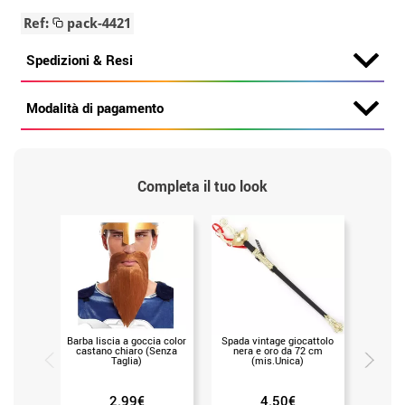
Ref:
pack-4421
Spedizioni & Resi
Modalità di pagamento
Completa il tuo look
Barba liscia a goccia color
Spada vintage giocattolo
Spada co
castano chiaro (Senza
nera e oro da 72 cm
75 
Taglia)
(mis.Unica)
2.99€
4.50€