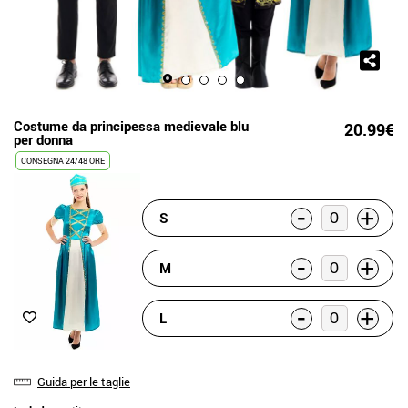
Costume da principessa medievale blu
20.99€
per donna
CONSEGNA 24/48 ORE
-
+
S
-
+
M
-
+
L
Guida per le taglie