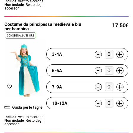
Include
: vestito e corona
Non include
: Resto degli
accessori
Costume da principessa medievale blu
17.50€
per bambina
CONSEGNA 24/48 ORE
-
+
3-4A
-
+
5-6A
-
+
7-9A
-
+
10-12A
Guida per le taglie
Include
: vestito e corona
Non include
: Resto degli
accessori