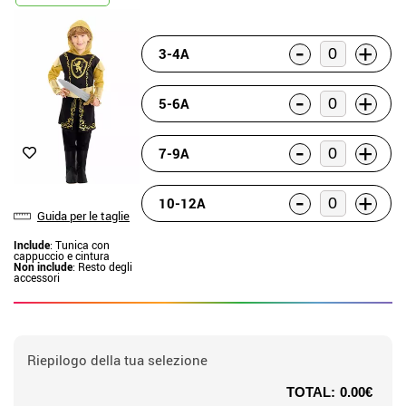
-
+
3-4A
-
+
5-6A
-
+
7-9A
-
+
10-12A
Guida per le taglie
Include
: Tunica con
cappuccio e cintura
Non include
: Resto degli
accessori
Riepilogo della tua selezione
TOTAL:
0.00€