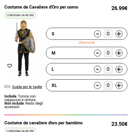
Costume da Cavaliere d'Oro per uomo
26.99€
CONSEGNA 24/48 ORE
-
+
S
Ultime unità
-
+
M
-
+
L
-
+
XL
Guida per le taglie
Include
: Tunica con
cappuccio e cintura
Non include
: Resto degli
accessori
Costume da cavaliere d'oro per bambino
23.50€
CONSEGNA 24/48 ORE