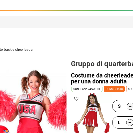
terback e cheerleader
Gruppo di quarterb
Costume da cheerleade
per una donna adulta
CONSEGNA 24/48 ORE
CONSIGLIATO
SUP
-
S
-
L