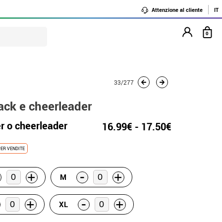
Attenzione al cliente
IT
0
33/277
ack e cheerleader
r o cheerleader
16.99€ - 17.50€
ER VENDITE
-
+
+
M
-
+
+
XL