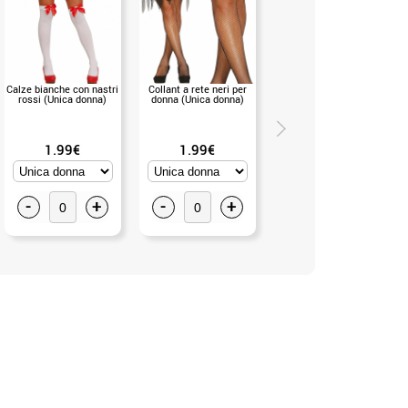
Calze bianche con nastri
Collant a rete neri per
Calze blu o bianche
rossi (Unica donna)
donna (Unica donna)
1.99€
1.99€
1.99€
-
+
-
+
-
+