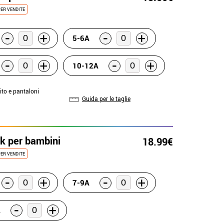
ER VENDITE
-
-
+
+
5-6A
-
-
+
+
10-12A
tito e pantaloni
Guida per le taglie
k per bambini
18.99€
ER VENDITE
-
-
+
+
7-9A
-
+
A