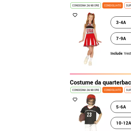
CONSEGNA 24/48 ORE
CONSIGLIATO
SUP
3-4A
7-9A
Include
: Ves
Costume da quarterbac
CONSEGNA 24/48 ORE
CONSIGLIATO
SUP
5-6A
10-12