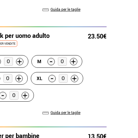
Guida per le taglie
k per uomo adulto
23.50€
ER VENDITE
-
+
+
M
-
+
+
XL
-
+
Guida per le taglie
r per bambine
13.50€