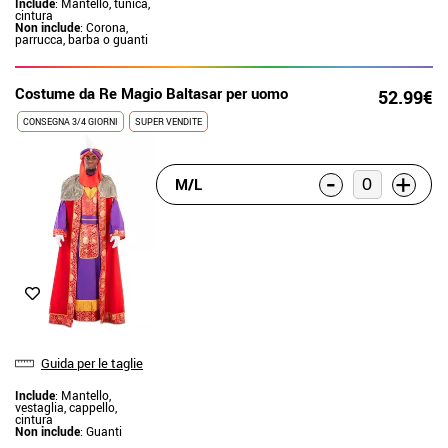
Include
: Mantello, tunica,
cintura
Non include
: Corona,
parrucca, barba o guanti
Costume da Re Magio Baltasar per uomo
52.99€
CONSEGNA 3/4 GIORNI
SUPER VENDITE
-
+
M/L
Guida per le taglie
Include
: Mantello,
vestaglia, cappello,
cintura
Non include
: Guanti