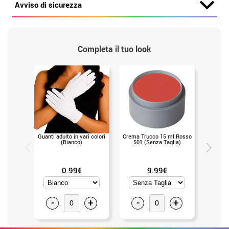
Avviso di sicurezza
Completa il tuo look
Guanti adulto in vari colori
Crema Trucco 15 ml Rosso
Palette 
(Bianco)
501 (Senza Taglia)
12 color
0.99€
9.99€
-
+
-
+
-