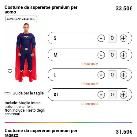
Costume da supereroe premium per
33.50€
uomo
CONSEGNA 24/48 ORE
-
+
S
-
+
M
Ultime unità
-
+
L
Ultime unità
-
+
Guida per le taglie
XL
Include
: Maglia intera,
Ultime unità
polsini e mantella
Non include
: Resto degli
accessori
Costume da supereroe premium per
31.50€
ragazzi