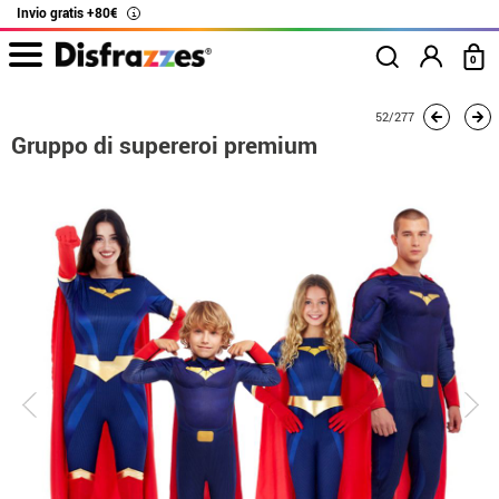
Invio gratis +80€
i
0
Inizio
Costumi
Costumi per gruppi
Supergirl
Gruppo di supereroi prem
52/277
Gruppo di supereroi premium