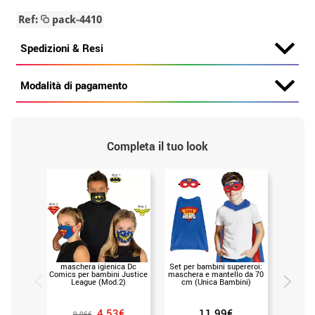
Ref:
pack-4410
Spedizioni & Resi
Modalità di pagamento
Completa il tuo look
maschera igienica Dc
Set per bambini supereroi:
L'access
Comics per bambini Justice
maschera e mantello da 70
dei bamb
League (Mod.2)
cm (Unica Bambini)
4.53€
11.99€
9.06€