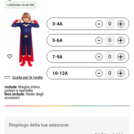
CONSEGNA 24/48 ORE
-
+
3-4A
-
+
5-6A
-
+
7-9A
-
+
10-12A
Guida per le taglie
Include
: Maglia intera,
polsini e mantella
Non include
: Resto degli
accessori
Riepilogo della tua selezione