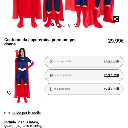
Costume da supereroina premium per
29.99€
donna
S
vedi simili
non disponibile
M
vedi simili
non disponibile
L
vedi simili
non disponibile
Guida per le taglie
Include
: Maglia intera,
guanti, mantello e cintura