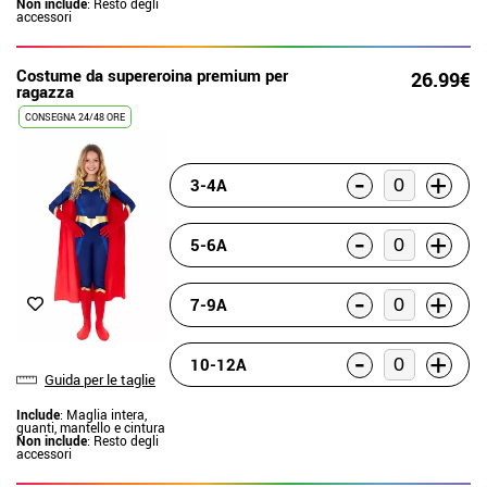
Non include
: Resto degli
accessori
Costume da supereroina premium per
26.99€
ragazza
CONSEGNA 24/48 ORE
-
+
3-4A
-
+
5-6A
-
+
7-9A
-
+
10-12A
Guida per le taglie
Include
: Maglia intera,
guanti, mantello e cintura
Non include
: Resto degli
accessori