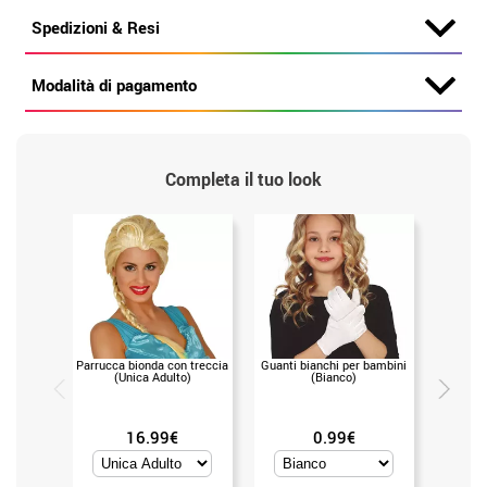
Spedizioni & Resi
Modalità di pagamento
Completa il tuo look
Parrucca bionda con treccia
Guanti bianchi per bambini
Guanti d
(Unica Adulto)
(Bianco)
16.99€
0.99€