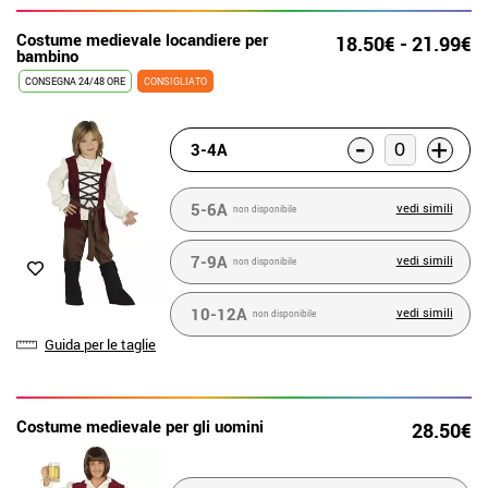
Costume medievale locandiere per
18.50€ - 21.99€
bambino
CONSEGNA 24/48 ORE
CONSIGLIATO
-
+
3-4A
5-6A
vedi simili
non disponibile
7-9A
vedi simili
non disponibile
10-12A
vedi simili
non disponibile
Guida per le taglie
Costume medievale per gli uomini
28.50€