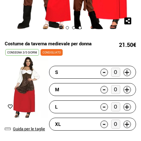
Costume da taverna medievale per donna
21.50€
CONSEGNA 3/5 GIORNI
CONSIGLIATO
-
+
S
-
+
M
-
+
L
-
+
XL
Guida per le taglie