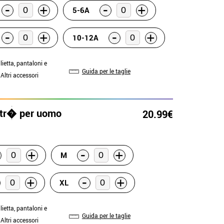
-
-
+
+
5-6A
-
-
+
+
10-12A
lietta, pantaloni e
Guida per le taglie
 Altri accessori
etr� per uomo
20.99€
-
+
+
M
-
+
+
XL
lietta, pantaloni e
Guida per le taglie
 Altri accessori