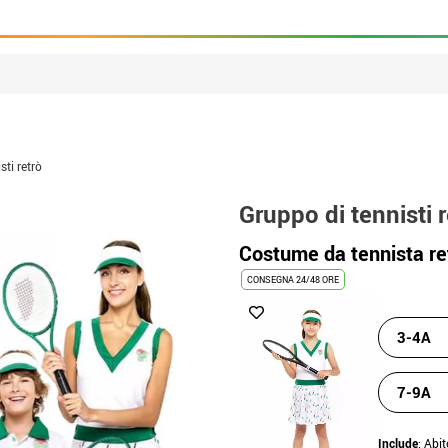
sti retrò
Gruppo di tennisti r
Costume da tennista r
CONSEGNA 24/48 ORE
3-4A
7-9A
Include
: Abit