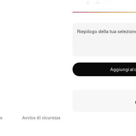
Riepilogo della tua selezion
Aggiungi al c
to
Avviso di sicurezza