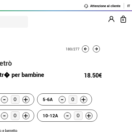
Attenzione al cliente
IT
0
180/277
etrò
etr� per bambine
18.50€
-
-
+
+
5-6A
-
-
+
+
10-12A
o e berretto