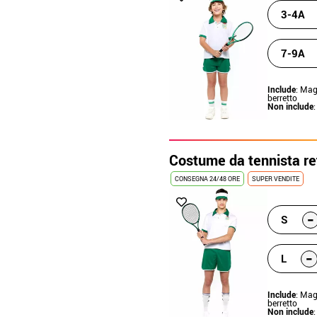
3-4A
7-9A
Include
: Mag
berretto
Non include
:
Costume da tennista r
CONSEGNA 24/48 ORE
SUPER VENDITE
-
S
-
L
Include
: Mag
berretto
Non include
: