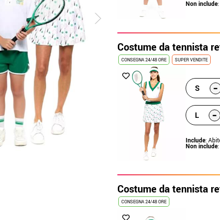
Non include
:
Costume da tennista r
CONSEGNA 24/48 ORE
SUPER VENDITE
-
S
-
L
Include
: Abit
Non include
:
Costume da tennista re
CONSEGNA 24/48 ORE