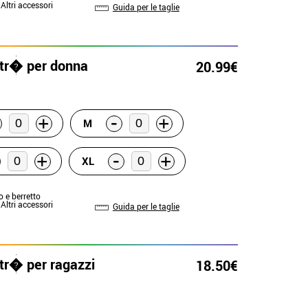
 Altri accessori
Guida per le taglie
etr� per donna
20.99€
-
+
+
M
-
+
+
XL
o e berretto
 Altri accessori
Guida per le taglie
tr� per ragazzi
18.50€