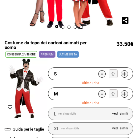
Costume da topo dei cartoni animati per
33.50€
uomo
CONSEGNA 24/48 ORE
PREMIUM
ULTIME UNITÀ
-
+
S
Ultime unità
-
+
M
Ultime unità
L
vedi simili
non disponibile
XL
vedi simili
Guida per le taglie
non disponibile