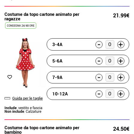
Costume da topo cartone animato per
21.99€
ragazze
CONSEGNA 24/48 ORE
-
+
3-4A
-
+
5-6A
-
+
7-9A
-
+
10-12A
Guida per le taglie
Include
: vestito e fascia
Non include
: Calzature
Costume da topo cartone animato per
24.50€
bambino