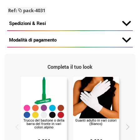
Ref:
pack-4031
Spedizioni & Resi
Modalità di pagamento
Completa il tuo look
Trucco del bastone o della
Guanti adulto in vari colori
Liquid
barra del fronte in vari
(Bianco)
gramm
colori.alpino