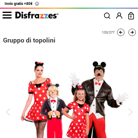
Invio gratis +80€
i
0
Inizio
Costumi
Costumi per gruppi
Gruppo di topolini
133/277
Gruppo di topolini