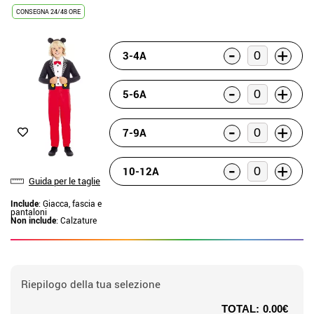
CONSEGNA 24/48 ORE
-
+
3-4A
-
+
5-6A
-
+
7-9A
-
+
10-12A
Guida per le taglie
Include
: Giacca, fascia e
pantaloni
Non include
: Calzature
Riepilogo della tua selezione
TOTAL:
0.00€