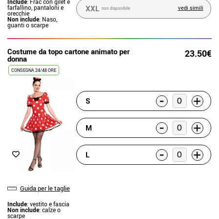
Include
: Frac con gilet e
farfallino, pantaloni e
XXL
vedi simili
non disponibile
orecchie
Non include
: Naso,
guanti o scarpe
Costume da topo cartone animato per
23.50€
donna
CONSEGNA 24/48 ORE
-
+
S
-
+
M
-
+
L
Guida per le taglie
Include
: vestito e fascia
Non include
: calze o
scarpe