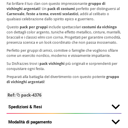
Fai brillare il tuo clan con questo impressionante
gruppo di
vichinghi argentati
! Un
pack di costumi
perfetto per distinguersi al
Carnevale
,
feste a tema
,
eventi scolastici
, addii al celibato o
qualsiasi celebrazione dallo spirito epico e guerriero.
Questo
pack per gruppi
include spettacolari
costumi da vichingo
con dettagli color argento, tuniche effetto metallico, cinture, mantelli,
bracciali e i classici elmi con corna. Progettati per garantire comodità,
presenza scenica e un look coordinato che non passa inosservato.
Perfetto per gruppi di amici, comitive o famiglie che vogliono sfilare
come un esercito nordico, moderno e visivamente impattante.
Su Disfrazzes trovi i
pack vichinghi
più originali e sorprendenti per
conquistare ogni festa.
Preparati alla battaglia del divertimento con questo potente
gruppo
di vichinghi argentati
!
Ref:
pack-4376
Spedizioni & Resi
Modalità di pagamento