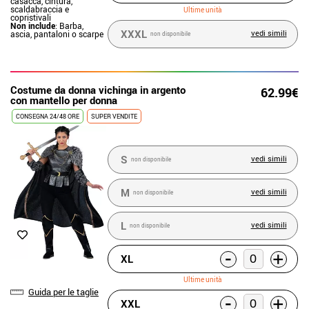
casacca, cintura,
scaldabraccia e
Ultime unità
copristivali
Non include
: Barba,
XXXL
vedi simili
ascia, pantaloni o scarpe
non disponibile
Costume da donna vichinga in argento
62.99€
con mantello per donna
CONSEGNA 24/48 ORE
SUPER VENDITE
S
vedi simili
non disponibile
M
vedi simili
non disponibile
L
vedi simili
non disponibile
-
+
XL
Ultime unità
Guida per le taglie
-
+
XXL