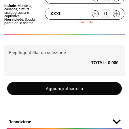
Include
: Mantella,
casacca, cintura,
-
+
scaldabraccia e
XXXL
copristivali
Non include
: Spada,
Ultime unità
pantaloni o scarpe
Riepilogo della tua selezione
TOTAL:
0.00€
Aggiungi al carrello
Descrizione