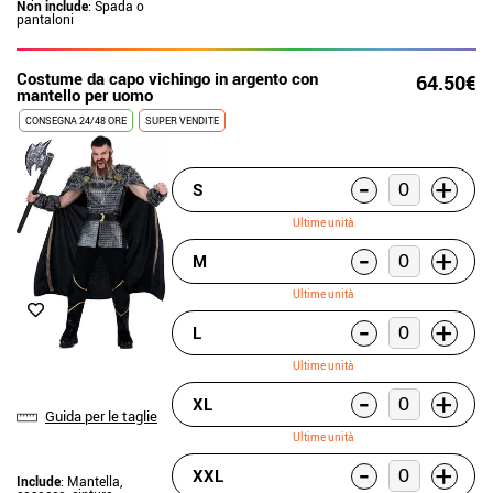
Non include
: Spada o
pantaloni
Costume da capo vichingo in argento con
64.50€
mantello per uomo
CONSEGNA 24/48 ORE
SUPER VENDITE
-
+
S
Ultime unità
-
+
M
Ultime unità
-
+
L
Ultime unità
-
+
XL
Guida per le taglie
Ultime unità
-
+
XXL
Include
: Mantella,