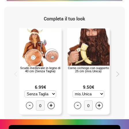
Completa il tuo look
Scudo medievale in legno di
Corno vichingo con supporto
Barba v
40 cm (Senza Taglia)
25 cm (mis.Unica)
6.99€
9.50€
-
+
-
+
-