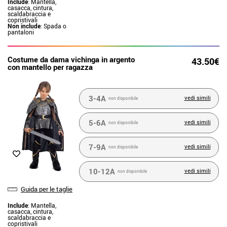
Include
: Mantella,
casacca, cintura,
scaldabraccia e
copristivali
Non include
: Spada o
pantaloni
Costume da dama vichinga in argento
43.50€
con mantello per ragazza
3-4A
vedi simili
non disponibile
5-6A
vedi simili
non disponibile
7-9A
vedi simili
non disponibile
10-12A
vedi simili
non disponibile
Guida per le taglie
Include
: Mantella,
casacca, cintura,
scaldabraccia e
copristivali