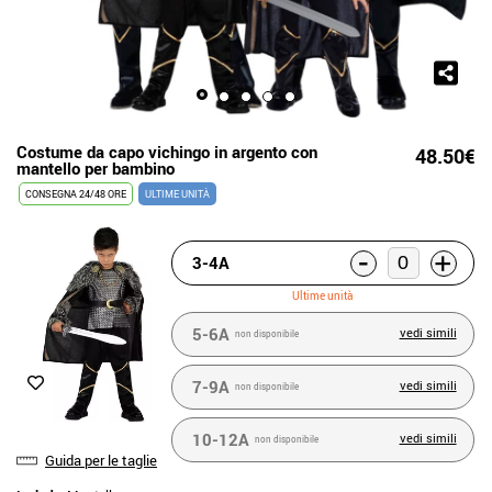
Costume da capo vichingo in argento con
48.50€
mantello per bambino
CONSEGNA 24/48 ORE
ULTIME UNITÀ
-
+
3-4A
Ultime unità
5-6A
vedi simili
non disponibile
7-9A
vedi simili
non disponibile
10-12A
vedi simili
non disponibile
Guida per le taglie