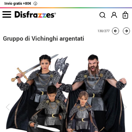
Invio gratis +80€
i
0
Inizio
Costumi
Costumi per gruppi
Il Trono di spade
130/277
Gruppo di Vichinghi
Gruppo di Vichinghi argentati