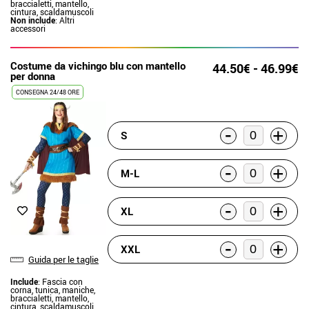
braccialetti, mantello,
cintura, scaldamuscoli
Non include
: Altri
accessori
Costume da vichingo blu con mantello
44.50€ - 46.99€
per donna
CONSEGNA 24/48 ORE
-
+
S
-
+
M-L
-
+
XL
-
+
XXL
Guida per le taglie
Include
: Fascia con
corna, tunica, maniche,
braccialetti, mantello,
cintura, scaldamuscoli