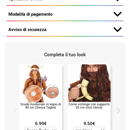
Modalità di pagamento
Avviso di sicurezza
Completa il tuo look
Scudo medievale in legno di
Corno vichingo con supporto
Barba v
40 cm (Senza Taglia)
25 cm (mis.Unica)
6.99€
9.50€