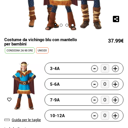
Costume da vichingo blu con mantello
37.99€
per bambini
CONSEGNA 24/48 ORE
UNISEX
-
+
3-4A
-
+
5-6A
-
+
7-9A
-
+
10-12A
Guida per le taglie