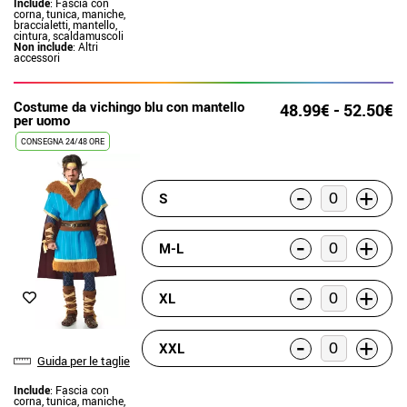
Include
: Fascia con
corna, tunica, maniche,
braccialetti, mantello,
cintura, scaldamuscoli
Non include
: Altri
accessori
Costume da vichingo blu con mantello
48.99€ - 52.50€
per uomo
CONSEGNA 24/48 ORE
-
+
S
-
+
M-L
-
+
XL
-
+
XXL
Guida per le taglie
Include
: Fascia con
corna, tunica, maniche,