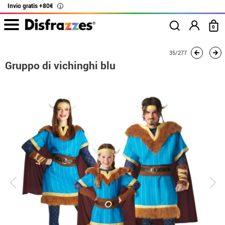
Invio gratis +80€
i
0
Inizio
Costumi
Costumi per gruppi
Gruppo di vichinghi blu
35/277
Gruppo di vichinghi blu