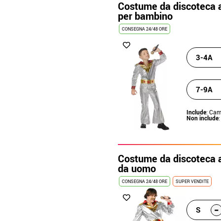
Costume da discoteca a
per bambino
CONSEGNA 24/48 ORE
3-4A
7-9A
Include
: Cam
Non include
Costume da discoteca a
da uomo
CONSEGNA 24/48 ORE
SUPER VENDITE
-
S