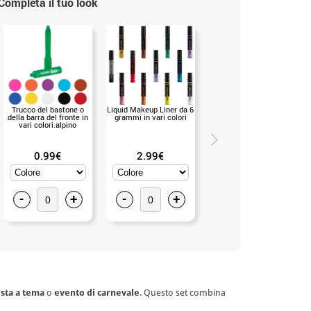
Completa il tuo look
Trucco del bastone o
Liquid Makeup Liner da 6
Parrucca bionda con i
della barra del fronte in
grammi in vari colori
capelli corti (UNICA)
vari colori.alpino
0.99€
2.99€
6.99€
-
+
-
+
-
+
esta a tema
o
evento di carnevale
. Questo set combina