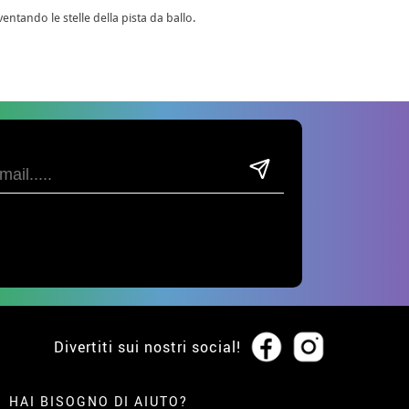
entando le stelle della pista da ballo.
Divertiti sui nostri social!
HAI BISOGNO DI AIUTO?