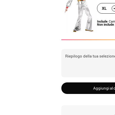
XL
Include
: Cam
Non include
Riepilogo della tua selezion
Aggiungi al c