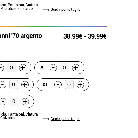
icia, Pantaloni, Cintura
: Microfono o scarpe
Guida per le taglie
nni '70 argento
38.99€ - 39.99€
-
-
+
+
S
-
-
+
+
XL
-
+
icia, Pantaloni, Cintura
: Calzature
Guida per le taglie