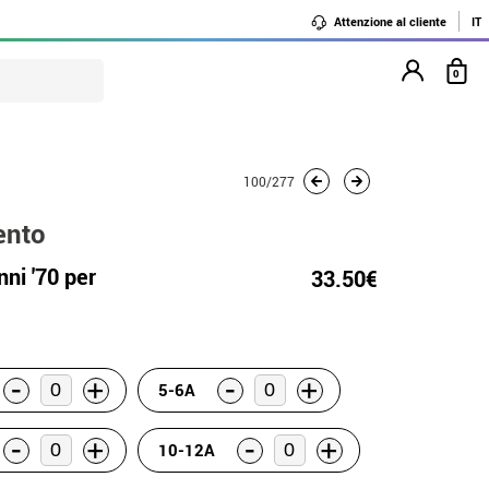
Attenzione al cliente
IT
0
100/277
ento
ni '70 per
33.50€
-
-
+
+
5-6A
-
-
+
+
10-12A