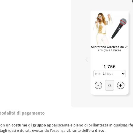
Microfono wireless da 26
cm (mis.Unica)
1.75€
-
+
odalità di pagamento
 con un
costume di gruppo
appariscente e pieno di brillantezza in qualsiasi
f
agli rossi e dorati, evocando l’essenza vibrante dell’era
disco
.