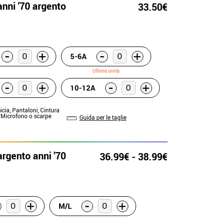
nni '70 argento
33.50€
-
-
+
+
5-6A
Ultime unità
-
-
+
+
10-12A
icia, Pantaloni, Cintura
: Microfono o scarpe
Guida per le taglie
rgento anni '70
36.99€ - 38.99€
-
+
+
M/L