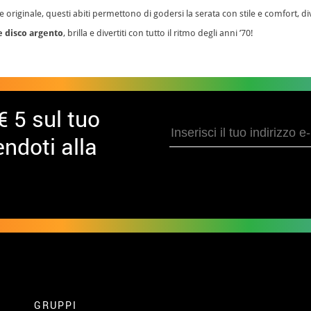
riginale, questi abiti permettono di godersi la serata con stile e comfort, div
 disco argento
, brilla e divertiti con tutto il ritmo degli anni ’70!
€ 5 sul tuo
ndoti alla
GRUPPI