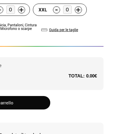
-
-
+
+
XXL
icia, Pantaloni, Cintura
: Microfono o scarpe
Guida per le taglie
e
TOTAL:
0.00€
arrello