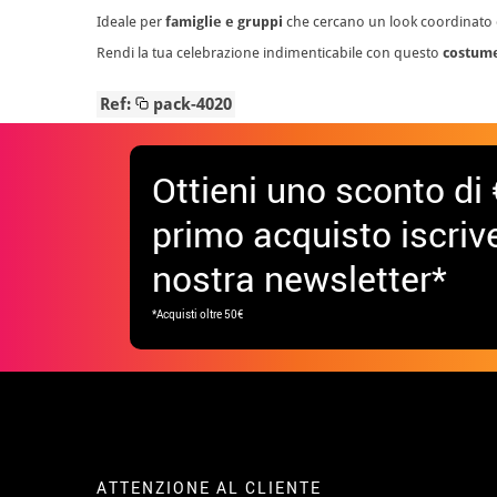
Ideale per
famiglie e gruppi
che cercano un look coordinato e o
Rendi la tua celebrazione indimenticabile con questo
costume
Ref:
pack-4020
Ottieni uno sconto di 
primo acquisto iscrive
nostra newsletter*
*Acquisti oltre 50€
ATTENZIONE AL CLIENTE