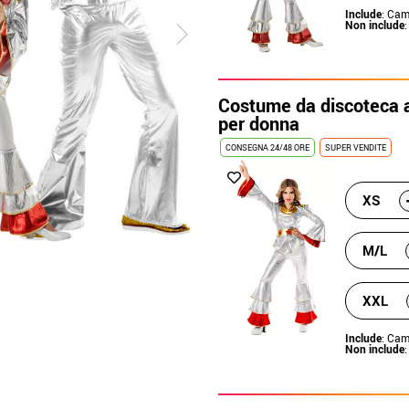
Include
: Cam
Non include
Costume da discoteca a
per donna
CONSEGNA 24/48 ORE
SUPER VENDITE
XS
M/L
XXL
Include
: Cam
Non include