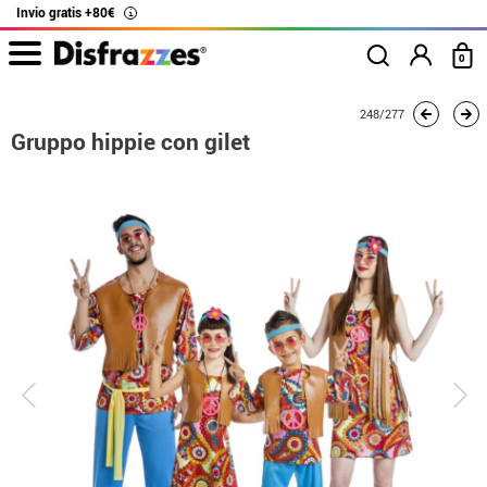
Invio gratis +80€
i
0
Inizio
Costumi
Costumi per gruppi
Gruppo hippie con gilet
248/277
Gruppo hippie con gilet