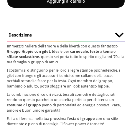
Aggiungi al carrello
Descrizione
Immergiti nell’era dell’amore e della libertà con questo fantastico
Gruppo Hippie con gilet
. Ideale per
carnevale
,
feste a tema
o
sfilate scolastiche
, questo set porta tutto lo spirito degli anni ’70 alla
tua famiglia o gruppo di amici.
I costumi si distinguono per le loro allegre stampe psichedeliche, i
gilet con frange e gli accessori iconici come collane della pace,
occhiali rotondi e fasce per la testa. Ogni membro del gruppo,
bambino o adulto, potrà sfoggiare un look autentico hippie.
La combinazione di colori vivaci, tessuti comodi e dettagli curati
rendono questo pacchetto una scelta perfetta per chi cerca un
costume di gruppo
pieno di personalità ed energia positiva.
Pace
,
amore e buon umore garantiti!
Fai la differenza nella tua prossima
festa di gruppo
con uno stile
divertente e pieno di nostalgia. Il flower power è tornato!