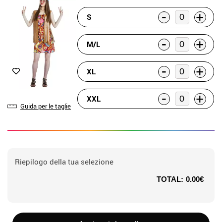
-
+
S
-
+
M/L
-
+
XL
-
+
XXL
Guida per le taglie
Riepilogo della tua selezione
TOTAL:
0.00€