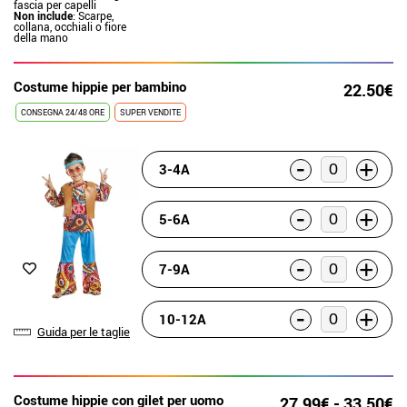
fascia per capelli
Non include
: Scarpe,
collana, occhiali o fiore
della mano
Costume hippie per bambino
22.50€
CONSEGNA 24/48 ORE
SUPER VENDITE
-
+
3-4A
-
+
5-6A
-
+
7-9A
-
+
10-12A
Guida per le taglie
Costume hippie con gilet per uomo
27.99€ - 33.50€