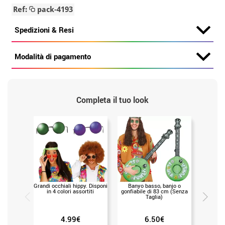
Ref:
pack-4193
Spedizioni & Resi
Modalità di pagamento
Completa il tuo look
Grandi occhiali hippy. Disponibile
Banyo basso, banjo o
Occhiali 
in 4 colori assortiti
gonfiabile di 83 cm (Senza
H
Taglia)
4.99€
6.50€