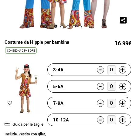
Costume da Hippie per bambina
16.99€
CONSEGNA 24/48 ORE
-
+
3-4A
-
+
5-6A
-
+
7-9A
-
+
10-12A
Guida per le taglie
Include
: Vestito con gilet,