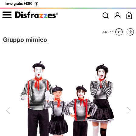
Invio gratis +80€
i
0
Inizio
Costumi
Costumi per gruppi
Gruppo mimico
34/277
Gruppo mimico