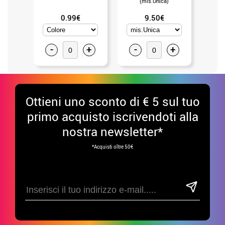
(mis.Unica)
0.99€
9.50€
-
+
-
+
-
Ottieni uno sconto di € 5 sul tuo
primo acquisto iscrivendoti alla
nostra newsletter*
*Acquisti oltre 50€