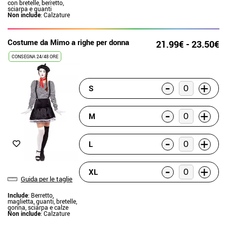
con bretelle, berretto,
sciarpa e guanti
Non include
: Calzature
Costume da Mimo a righe per donna
21.99€ - 23.50€
CONSEGNA 24/48 ORE
-
+
S
-
+
M
-
+
L
-
+
XL
Guida per le taglie
Include
: Berretto,
maglietta, guanti, bretelle,
gonna, sciarpa e calze
Non include
: Calzature