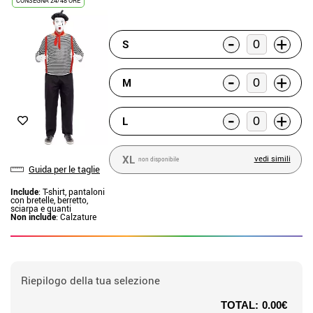
CONSEGNA 24/48 ORE
-
+
S
-
+
M
-
+
L
XL
vedi simili
non disponibile
Guida per le taglie
Include
: T-shirt, pantaloni
con bretelle, berretto,
sciarpa e guanti
Non include
: Calzature
Riepilogo della tua selezione
TOTAL:
0.00€