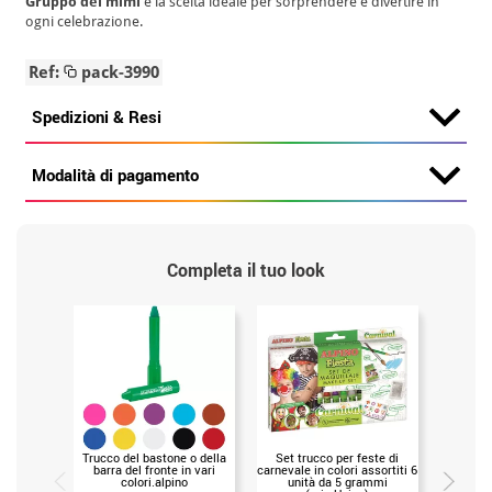
Gruppo dei mimi
è la scelta ideale per sorprendere e divertire in
ogni celebrazione.
Ref:
pack-3990
Spedizioni & Resi
Modalità di pagamento
Completa il tuo look
Trucco del bastone o della
Set trucco per feste di
Liquid
barra del fronte in vari
carnevale in colori assortiti 6
gramm
colori.alpino
unità da 5 grammi