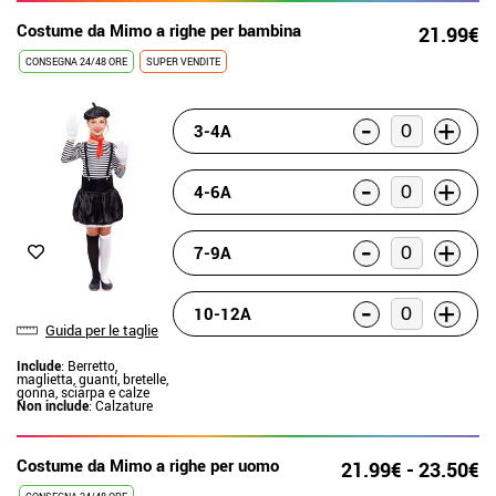
Costume da Mimo a righe per bambina
21.99€
CONSEGNA 24/48 ORE
SUPER VENDITE
-
+
3-4A
-
+
4-6A
-
+
7-9A
-
+
10-12A
Guida per le taglie
Include
: Berretto,
maglietta, guanti, bretelle,
gonna, sciarpa e calze
Non include
: Calzature
Costume da Mimo a righe per uomo
21.99€ - 23.50€