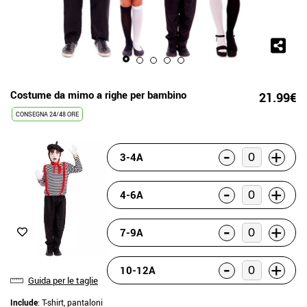
Costume da mimo a righe per bambino
21.99€
CONSEGNA 24/48 ORE
-
+
3-4A
-
+
4-6A
-
+
7-9A
-
+
10-12A
Guida per le taglie
Include
: T-shirt, pantaloni