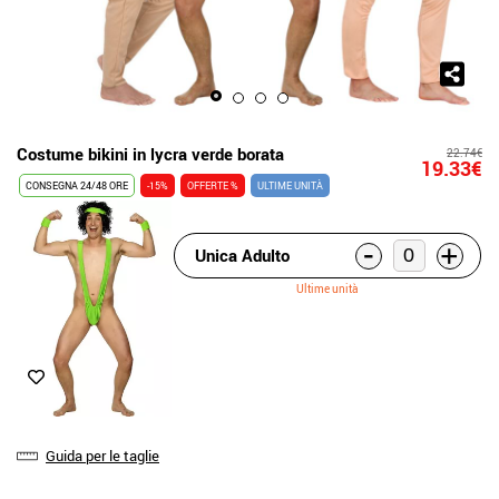
Costume bikini in lycra verde borata
22.74€
19.33€
CONSEGNA 24/48 ORE
-15%
OFFERTE %
ULTIME UNITÀ
-
+
Unica Adulto
Ultime unità
Guida per le taglie