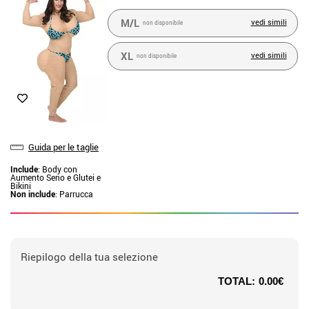
M/L
vedi simili
non disponibile
XL
vedi simili
non disponibile
Guida per le taglie
Include
: Body con
Aumento Seno e Glutei e
Bikini
Non include
: Parrucca
Riepilogo della tua selezione
TOTAL:
0.00€