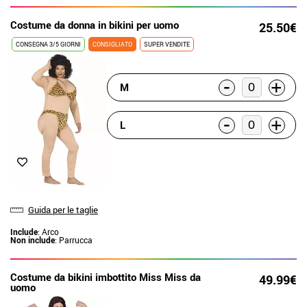
Costume da donna in bikini per uomo
25.50€
CONSEGNA 3/5 GIORNI
CONSIGLIATO
SUPER VENDITE
-
+
M
-
+
L
Guida per le taglie
Include
: Arco
Non include
: Parrucca
Costume da bikini imbottito Miss Miss da
49.99€
uomo