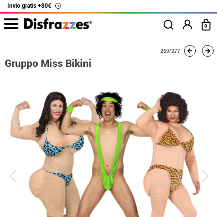
Invio gratis +80€
i
0
Inizio
Costumi
Costumi per gruppi
Gruppo Miss Bikini
269/277
Gruppo Miss Bikini