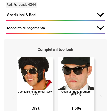
Ref:
pack-4244
Spedizioni & Resi
Modalità di pagamento
Completa il tuo look
Occhiali di elvis re del Rock
Occhiali Blues Brothers
Trucco p
(UNICA)
(UNICA)
var
1.99€
1.50€