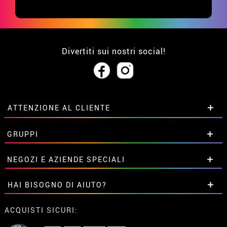
Divertiti sui nostri social!
ATTENZIONE AL CLIENTE
• Su di noi
GRUPPI
• Condizioni di vendita
• Avviso legale
privacy
Sconti speciali per gruppi.
NEGOZI E AZIENDE SPECIALI
• Attenzione al cliente
Contattaci qui
• Utilizzo dei cookies
Sconti speciali per gruppi.
HAI BISOGNO DI AIUTO?
•
Impostazioni dei cookie
Contattaci qui
Non ho ancora fatto l'ordine
ACQUISTI SICURI:
Ho gia realizzato l’ordine