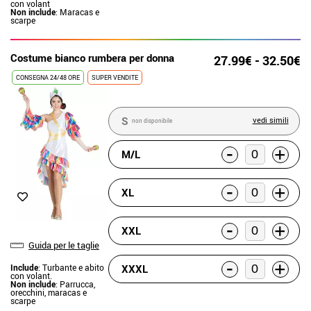
con volant
Non include
: Maracas e
scarpe
Costume bianco rumbera per donna
27.99€ - 32.50€
CONSEGNA 24/48 ORE
SUPER VENDITE
S
vedi simili
non disponibile
-
+
M/L
-
+
XL
-
+
XXL
Guida per le taglie
-
+
XXXL
Include
: Turbante e abito
con volant.
Non include
: Parrucca,
orecchini, maracas e
scarpe