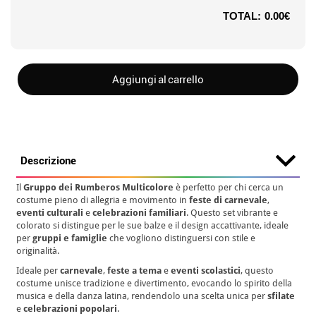
TOTAL:
0.00€
Aggiungi al carrello
Descrizione
Il
Gruppo dei Rumberos Multicolore
è perfetto per chi cerca un
costume pieno di allegria e movimento in
feste di carnevale
,
eventi culturali
e
celebrazioni familiari
. Questo set vibrante e
colorato si distingue per le sue balze e il design accattivante, ideale
per
gruppi e famiglie
che vogliono distinguersi con stile e
originalità.
Ideale per
carnevale
,
feste a tema
e
eventi scolastici
, questo
costume unisce tradizione e divertimento, evocando lo spirito della
musica e della danza latina, rendendolo una scelta unica per
sfilate
e
celebrazioni popolari
.