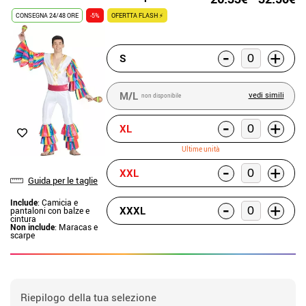
CONSEGNA 24/48 ORE
-5%
OFERTTA FLASH ⚡
-
+
S
M/L
vedi simili
non disponibile
-
+
XL
Ultime unità
-
+
XXL
Guida per le taglie
Include
: Camicia e
-
+
XXXL
pantaloni con balze e
cintura
Non include
: Maracas e
scarpe
Riepilogo della tua selezione