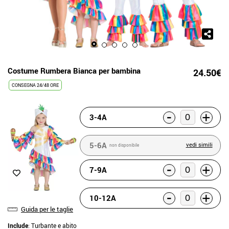
Costume Rumbera Bianca per bambina
24.50€
CONSEGNA 24/48 ORE
-
+
3-4A
5-6A
vedi simili
non disponibile
-
+
7-9A
-
+
10-12A
Guida per le taglie
Include
: Turbante e abito