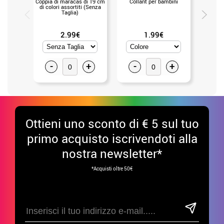
Coppia di maracas di 19 cm
Collant per bambini
Collant 
di colori assortiti (Senza
Taglia)
2.99€
1.99€
-
+
-
+
-
Ottieni uno sconto di € 5 sul tuo
primo acquisto iscrivendoti alla
nostra newsletter*
*Acquisti oltre 50€