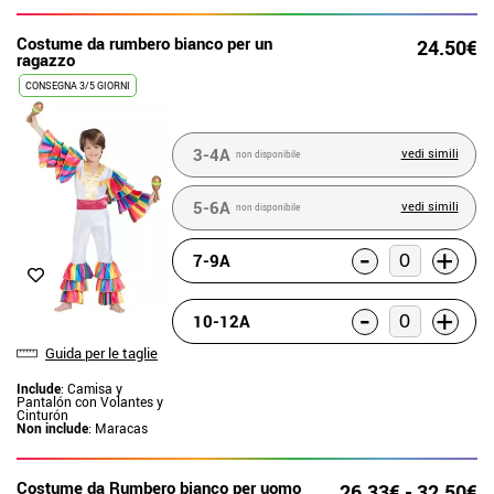
Costume da rumbero bianco per un
24.50€
ragazzo
CONSEGNA 3/5 GIORNI
3-4A
vedi simili
non disponibile
5-6A
vedi simili
non disponibile
-
+
7-9A
-
+
10-12A
Guida per le taglie
Include
: Camisa y
Pantalón con Volantes y
Cinturón
Non include
: Maracas
Costume da Rumbero bianco per uomo
26.33€ - 32.50€