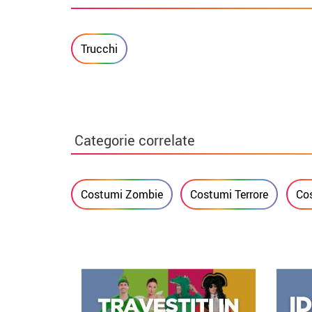
Trucchi
Categorie correlate
Costumi Zombie
Costumi Terrore
Co