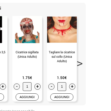
i
e 3,5
Cicatrice sigillata
Tagliare la cicatrice
Blister con 6
(Unica Adulto)
sul collo (Unica
cicatrici in lattice
Adulto)
(Senza Taglia)
1.75€
1.50€
1.50€
+
-
+
-
+
-
+
AGGIUNGI
AGGIUNGI
AGGIUNGI