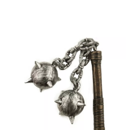
Inizio
Accessori
Armi
Strumenti di Tortura
Mazza con doppia tortura p