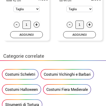
killer 42 cm
da 44 cm
-
+
-
+
AGGIUNGI
AGGIUNGI
Categorie correlate
Costumi Scheletri
Costumi Vichinghi e Barbari
Costumi Halloween
Costumi Fiera Medievale
Strumenti di Tortura