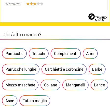
24/02/2025
Cos'altro manca?
Parrucche
Trucchi
Complementi
Armi
Parrucche lunghe
Cerchietti e coroncine
Barbe
Mezzo maschere
Collane
Manganelli
Lance
Asce
Tuta o maglia