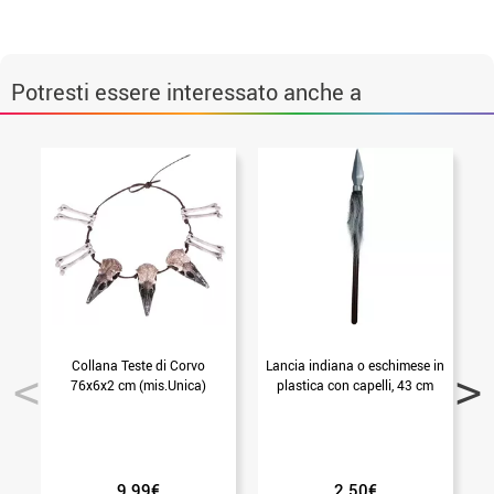
Potresti essere interessato anche a
Collana Teste di Corvo
Lancia indiana o eschimese in
M
76x6x2 cm (mis.Unica)
plastica con capelli, 43 cm
9.99€
2.50€