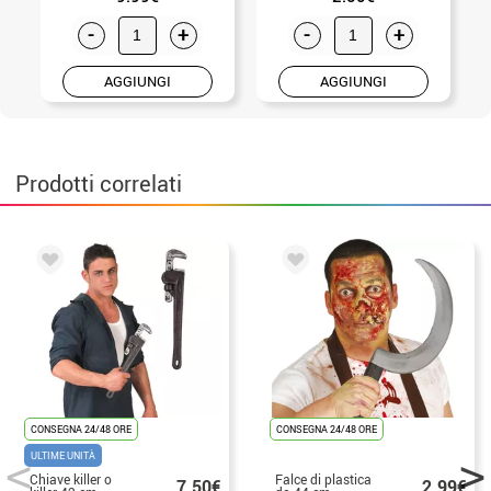
-
+
-
+
AGGIUNGI
AGGIUNGI
Prodotti correlati
CONSEGNA 24/48 ORE
CONSEGNA 24/48 ORE
ULTIME UNITÀ
Chiave killer o
Falce di plastica
7.50€
2.99€