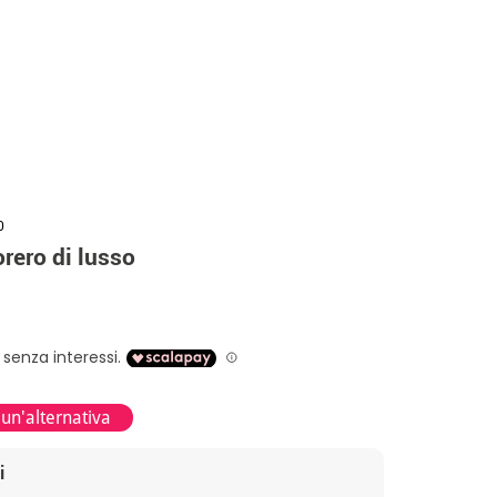
0
rero di lusso
 un'alternativa
i