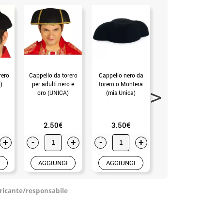
rero
Cappello da torero
Cappello nero da
Cappello da torero
)
per adulti nero e
torero o Montera
Ribetes Nero 31x8
oro (UNICA)
(mis.Unica)
cm (Unica Adulto)
2.50€
3.50€
2.99€
+
-
+
-
+
-
+
AGGIUNGI
AGGIUNGI
AGGIUNGI
ricante/responsabile