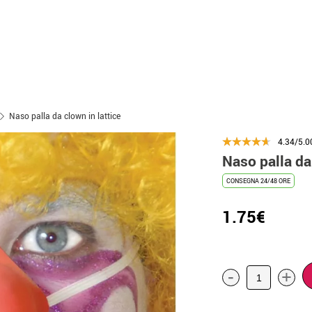
Naso palla da clown in lattice
4.34/5.0
Naso palla da 
CONSEGNA 24/48 ORE
1.75€
-
+