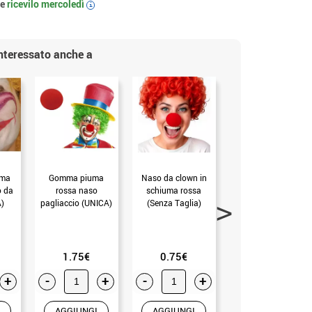
 e
ricevilo
mercoledì
i
interessato anche a
uma
Gomma piuma
Naso da clown in
Il naso da clown
o da
rossa naso
schiuma rossa
lampeggia di rosso
)
pagliaccio (UNICA)
(Senza Taglia)
(Senza Taglia)
1.75€
0.75€
0.99€
+
-
+
-
+
-
+
AGGIUNGI
AGGIUNGI
AGGIUNGI