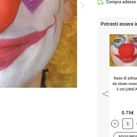
Compra adesso
Potresti essere 
Naso di schi
da clown ross
5 cm (UNICA
0.75€
-
AGGIUNGI