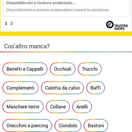
Disponibilissimi a risolvere problematic…
Disponibilissimi a risolvere problematiche inerenti la spedizione.
1
2
Cos'altro manca?
Berretti e Cappelli
Occhiali
Trucchi
Complementi
Calotta da calvo
Baffi
Maschere terror
Collane
Anelli
Orecchini e piercing
Ciondolo
Bastoni