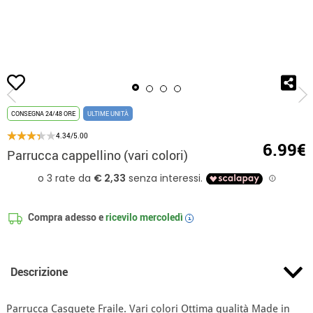
Inizio
Accessori
Parrucche
Calotta da calvo
Parrucca cappellino (vari 
CONSEGNA 24/48 ORE
ULTIME UNITÀ
4.34/5.00
6.99€
Parrucca cappellino (vari colori)
Compra adesso e
ricevilo
mercoledì
i
Descrizione
Parrucca Casquete Fraile. Vari colori Ottima qualità Made in