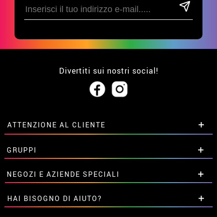
Divertiti sui nostri social!
ATTENZIONE AL CLIENTE
• Su di noi
GRUPPI
• Condizioni di vendita
• Avviso legale
privacy
Sconti speciali per gruppi.
NEGOZI E AZIENDE SPECIALI
• Attenzione al cliente
Contattaci qui
• Utilizzo dei cookies
Sconti speciali per gruppi.
HAI BISOGNO DI AIUTO?
•
Impostazioni dei cookie
Contattaci qui