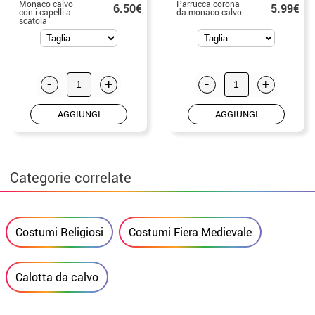
Monaco calvo
Parrucca corona
6.50€
5.99€
con i capelli a
da monaco calvo
scatola
-
+
-
+
AGGIUNGI
AGGIUNGI
Categorie correlate
Costumi Religiosi
Costumi Fiera Medievale
Calotta da calvo