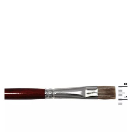
Inizio
Trucchi
TRucco Professionale
Pennello con pelo di bue R10