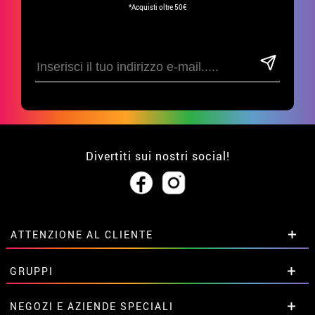
*Acquisti oltre 50€
Divertiti sui nostri social!
ATTENZIONE AL CLIENTE
• Su di noi
GRUPPI
• Condizioni di vendita
• Avviso legale
privacy
Sconti speciali per gruppi.
NEGOZI E AZIENDE SPECIALI