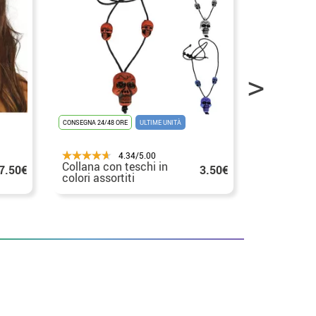
CONSEGNA 24/48 ORE
ULTIME UNITÀ
CONSEGNA 24/48
4.34/5.00
Collana con teschi in
Collana e 
7.50€
3.50€
colori assortiti
punk