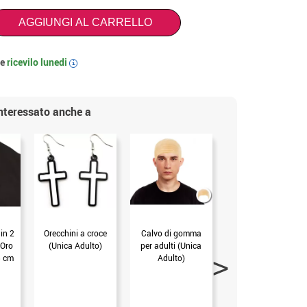
AGGIUNGI AL CARRELLO
 e
ricevilo
lunedi
i
interessato anche a
 in 2
Orecchini a croce
Calvo di gomma
Bottiglia per
 Oro
(Unica Adulto)
per adulti (Unica
l'acqua santa da
5 cm
Adulto)
19 cm (mis.Unica)