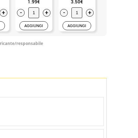
1.99€
3.50€
2.99€
+
-
+
-
+
-
+
AGGIUNGI
AGGIUNGI
AGGIUNGI
ricante/responsabile