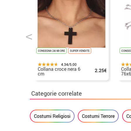
CONSEGNA 24/48 ORE
SUPER VENDITE
CONSEG
4.34/5.00
Collana croce nera 6
Coll
2.25€
cm
76x
Categorie correlate
Costumi Religiosi
Costumi Terrore
C