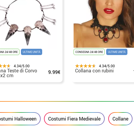
NA 24/48 ORE
ULTIME UNITÀ
CONSEGNA 24/48 ORE
ULTIME UNITÀ
4.34/5.00
4.34/5.00
ana Teste di Corvo
Collana con rubini
9.99€
6x2 cm
ostumi Halloween
Costumi Fiera Medievale
Collane