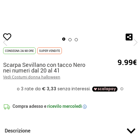
Inizio
Scarpe e Copriscarpe
Scarpa Sevillano con tacco Nero nei numeri dal 20
CONSEGNA 24/48 ORE
SUPER VENDITE
9.99€
Scarpa Sevillano con tacco Nero
nei numeri dal 20 al 41
Vedi Costumi donna halloween
Compra adesso e
ricevilo
mercoledì
i
Descrizione