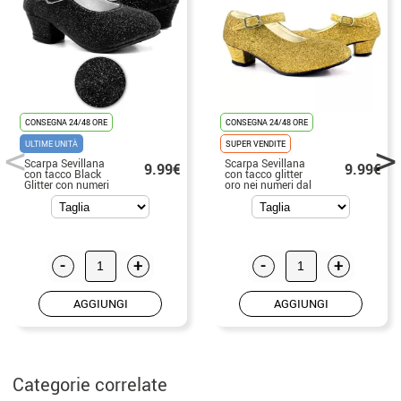
CONSEGNA 24/48 ORE
CONSEGNA 24/48 ORE
ULTIME UNITÀ
SUPER VENDITE
Scarpa Sevillana
Scarpa Sevillana
9.99€
9.99€
con tacco Black
con tacco glitter
Glitter con numeri
oro nei numeri dal
dal 22 al 41
22 al 41
-
+
-
+
AGGIUNGI
AGGIUNGI
Categorie correlate