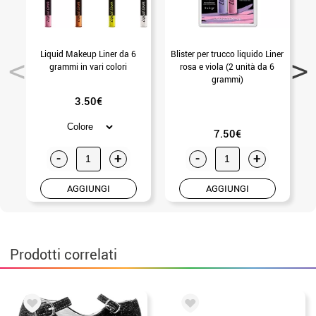
Liquid Makeup Liner da 6
Blister per trucco liquido Liner
grammi in vari colori
rosa e viola (2 unità da 6
grammi)
3.50€
7.50€
-
+
-
+
AGGIUNGI
AGGIUNGI
Prodotti correlati