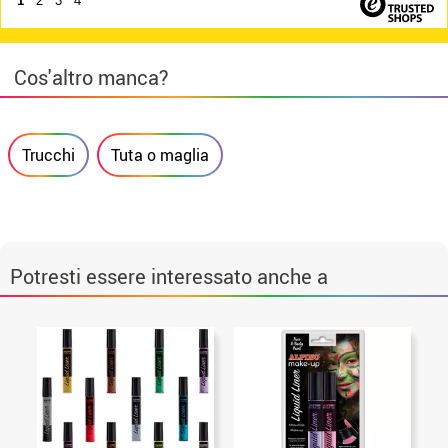
1
2
3
4
Cos'altro manca?
Trucchi
Tuta o maglia
Potresti essere interessato anche a