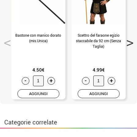
Bastone con manico dorato
Scettro del faraone egizio
B
(mis.Unica)
staccabile da 92 cm (Senza
Taglia)
4.50€
4.99€
-
+
-
+
AGGIUNGI
AGGIUNGI
Categorie correlate