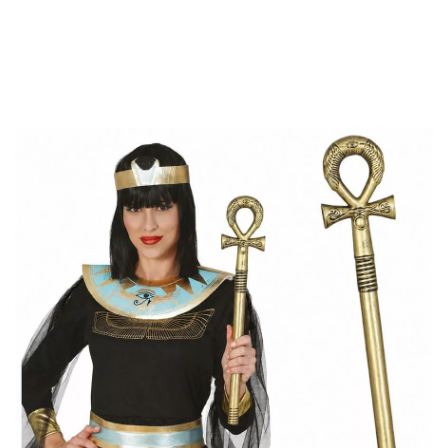
Inizio
Accessori
Bacchette e scettri
Scettro egizio con croce staccabile 