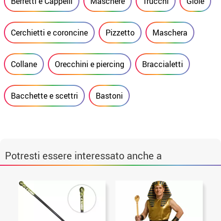
Berretti e Cappelli
Maschere
Trucchi
Gioie
Cerchietti e coroncine
Pizzetto
Maschera
Collane
Orecchini e piercing
Braccialetti
Bacchette e scettri
Bastoni
Potresti essere interessato anche a