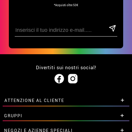
*Acquisti oltre 50€
Divertiti sui nostri social!
ATTENZIONE AL CLIENTE
• Su di noi
GRUPPI
• Condizioni di vendita
• Avviso legale
privacy
Sconti speciali per gruppi.
NEGOZI E AZIENDE SPECIALI