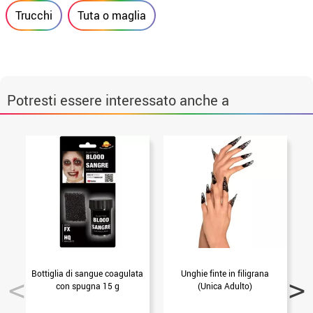
Trucchi
Tuta o maglia
Potresti essere interessato anche a
Bottiglia di sangue coagulata
Unghie finte in filigrana
S
con spugna 15 g
(Unica Adulto)