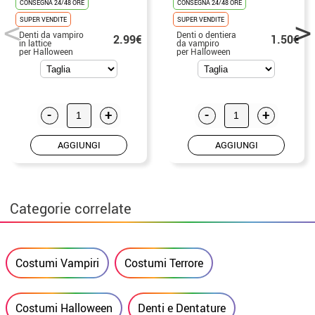
CONSEGNA 24/48 ORE
CONSEGNA 24/48 ORE
SUPER VENDITE
SUPER VENDITE
Denti da vampiro
Denti o dentiera
2.99€
1.50€
in lattice
da vampiro
per Halloween
per Halloween
-
+
-
+
AGGIUNGI
AGGIUNGI
Categorie correlate
Costumi Vampiri
Costumi Terrore
Costumi Halloween
Denti e Dentature