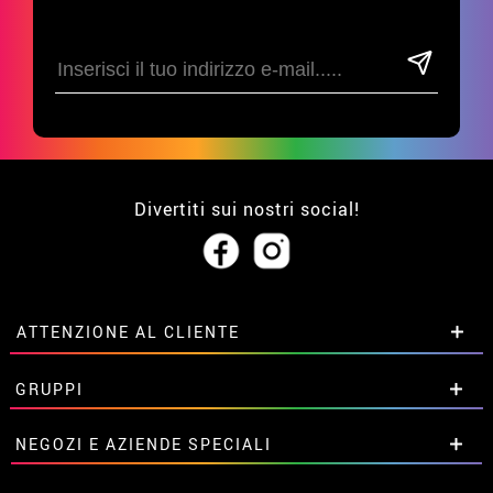
Divertiti sui nostri social!
ATTENZIONE AL CLIENTE
• Su di noi
GRUPPI
• Condizioni di vendita
• Avviso legale
privacy
Sconti speciali per gruppi.
NEGOZI E AZIENDE SPECIALI
• Attenzione al cliente
Contattaci qui
• Utilizzo dei cookies