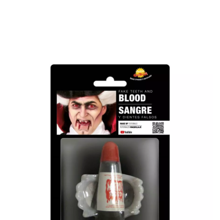
Inizio
Trucchi
Caratterizzazione
Denti e Dentature
Set di sangue e de