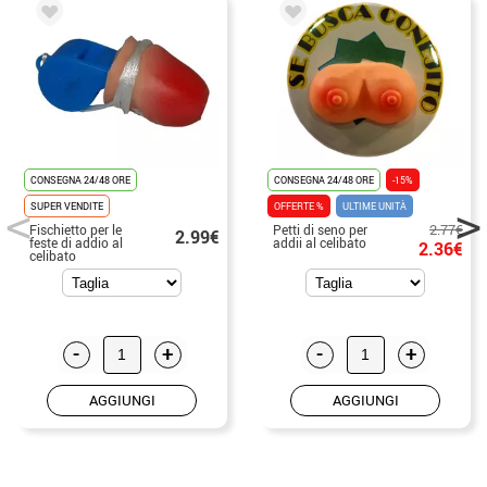
CONSEGNA 24/48 ORE
CONSEGNA 24/48 ORE
-15%
SUPER VENDITE
OFFERTE %
ULTIME UNITÀ
2.77€
Fischietto per le
Petti di seno per
2.99€
feste di addio al
addii al celibato
2.36€
celibato
-
+
-
+
AGGIUNGI
AGGIUNGI