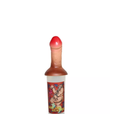
Inizio
Accessori
sexy
Tubo di vetro con coperchio del pene per addii