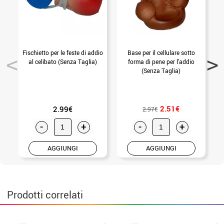
Fischietto per le feste di addio
Base per il cellulare sotto
S
al celibato (Senza Taglia)
forma di pene per l'addio
(Senza Taglia)
2.51€
2.99€
2.97€
-
+
-
+
AGGIUNGI
AGGIUNGI
Prodotti correlati