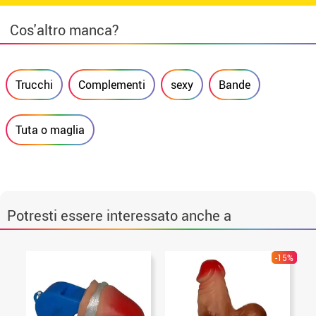
Cos'altro manca?
Trucchi
Complementi
sexy
Bande
Tuta o maglia
Potresti essere interessato anche a
-15%