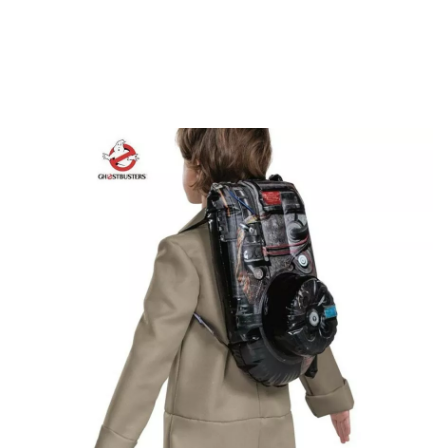
Inizio
Accessori
Zaino gonfiabile per bambini Ghostbusters