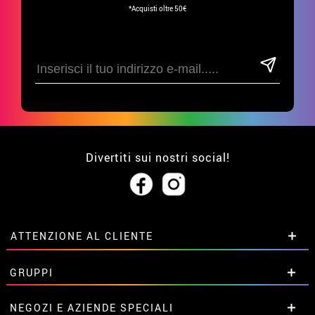
*Acquisti oltre 50€
Divertiti sui nostri social!
ATTENZIONE AL CLIENTE
• Su di noi
GRUPPI
• Condizioni di vendita
• Avviso legale
privacy
Sconti speciali per gruppi.
NEGOZI E AZIENDE SPECIALI