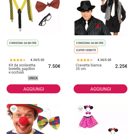
CONSEGNA 24/48 ORE
CONSEGNA 24/48 ORE
SUPER VENDITE
4.34/5.00
4.34/5.00
Kit da scolaretta:
Cravatta bianca
7.50€
2.25€
bretelle, papillon
35 cm.
e occhiali
UNICA
AGGIUNGI
AGGIUNGI