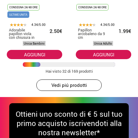
CONSEGNA 24/48 ORE
CONSEGNA 24/48 ORE
ULTIME UNITÀ
4.34/5.00
4.34/5.00
Adorabile
Papillon
2.50€
1.99€
papillon viola
arcobaleno da 9
con chiusura in
cm
velcro per
Unica Bambini
Unica Adulto
bambini
AGGIUNGI
AGGIUNGI
Hai visto
32
di 169 prodotti
Vedi piú prodotti
Ottieni uno sconto di € 5 sul tuo
primo acquisto iscrivendoti alla
nostra newsletter*