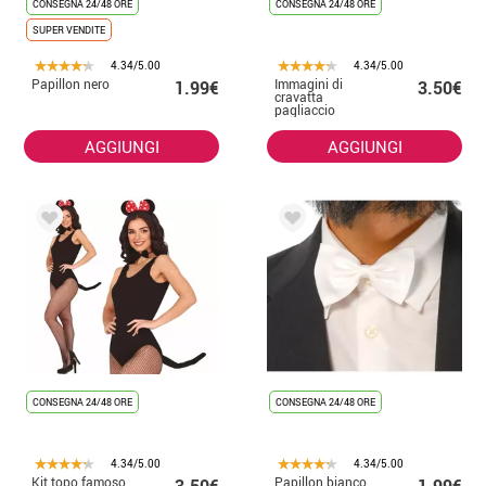
CONSEGNA 24/48 ORE
CONSEGNA 24/48 ORE
SUPER VENDITE
4.34/5.00
4.34/5.00
Papillon nero
Immagini di
1.99€
3.50€
cravatta
pagliaccio
55 cm .
AGGIUNGI
AGGIUNGI
CONSEGNA 24/48 ORE
CONSEGNA 24/48 ORE
4.34/5.00
4.34/5.00
Kit topo famoso
Papillon bianco