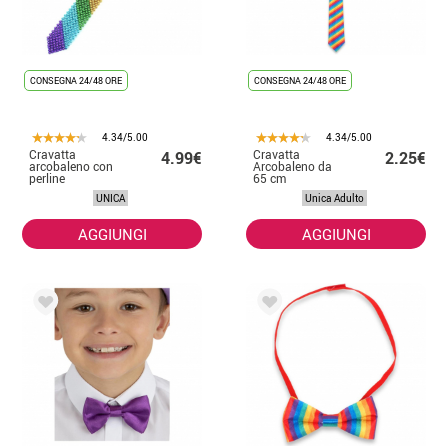
CONSEGNA 24/48 ORE
CONSEGNA 24/48 ORE
4.34/5.00
4.34/5.00
Cravatta
Cravatta
4.99€
2.25€
arcobaleno con
Arcobaleno da
perline
65 cm
UNICA
Unica Adulto
AGGIUNGI
AGGIUNGI