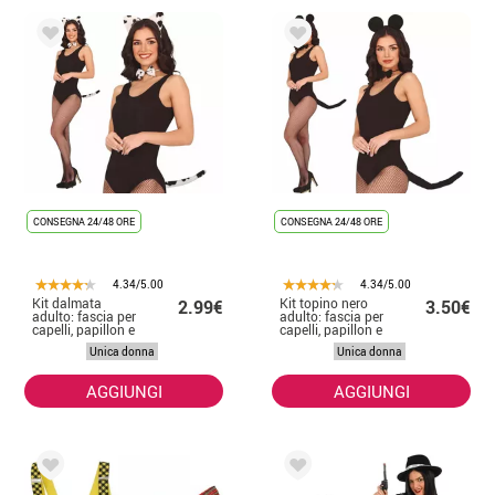
CONSEGNA 24/48 ORE
CONSEGNA 24/48 ORE
4.34/5.00
4.34/5.00
Kit dalmata
Kit topino nero
2.99€
3.50€
adulto: fascia per
adulto: fascia per
capelli, papillon e
capelli, papillon e
coda
coda
Unica donna
Unica donna
AGGIUNGI
AGGIUNGI