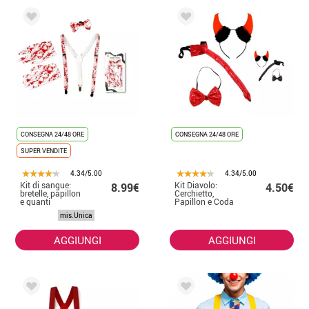
CONSEGNA 24/48 ORE
CONSEGNA 24/48 ORE
SUPER VENDITE
4.34/5.00
4.34/5.00
Kit di sangue:
Kit Diavolo:
8.99€
4.50€
bretelle, papillon
Cerchietto,
e guanti
Papillon e Coda
colori assortiti
mis.Unica
AGGIUNGI
AGGIUNGI