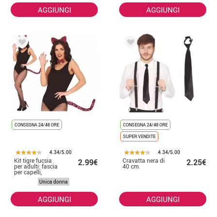
AGGIUNGI
AGGIUNGI
CONSEGNA 24/48 ORE
CONSEGNA 24/48 ORE
SUPER VENDITE
4.34/5.00
4.34/5.00
Kit tigre fucsia
Cravatta nera di
2.99€
2.25€
per adulti: fascia
40 cm.
per capelli,
papillon e coda
Unica donna
AGGIUNGI
AGGIUNGI