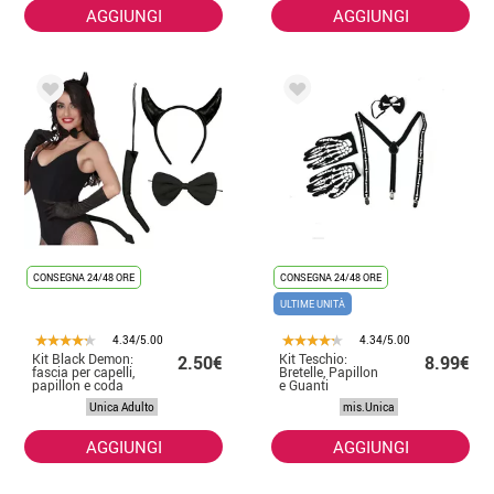
AGGIUNGI
AGGIUNGI
CONSEGNA 24/48 ORE
CONSEGNA 24/48 ORE
ULTIME UNITÀ
4.34/5.00
4.34/5.00
Kit Black Demon:
Kit Teschio:
2.50€
8.99€
fascia per capelli,
Bretelle, Papillon
papillon e coda
e Guanti
Unica Adulto
mis.Unica
AGGIUNGI
AGGIUNGI