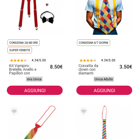
CONSEGNA 24/48 ORE
CONSEGNA 6/7 GIORNI
SUPER VENDITE
4.34/5.00
4.34/5.00
Kit Vampiro:
Cravatta da
8.50€
3.50€
Bretelle, Anello e
clown con
Papillon con
diamanti
gemma
multicolori
mis.Unica
Unica Adulto
AGGIUNGI
AGGIUNGI