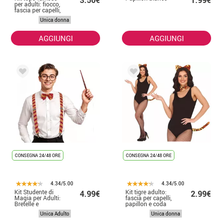
3.50€
1.99€
per adulti: fiocco,
fascia per capelli,
papillon e coda
Unica donna
AGGIUNGI
AGGIUNGI
CONSEGNA 24/48 ORE
CONSEGNA 24/48 ORE
4.34/5.00
4.34/5.00
Kit Studente di
Kit tigre adulto:
4.99€
2.99€
Magia per Adulti:
fascia per capelli,
Bretelle e
papillon e coda
Papillon a Righe
Unica Adulto
Unica donna