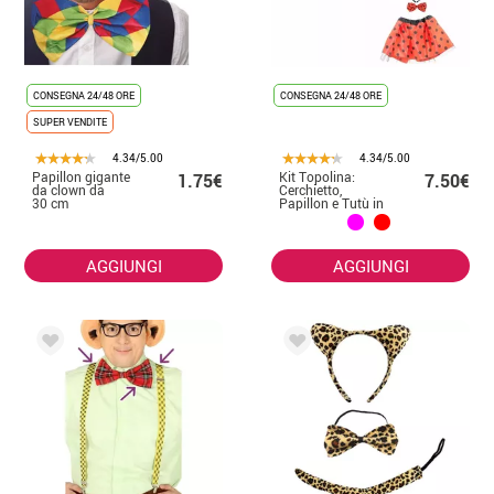
CONSEGNA 24/48 ORE
CONSEGNA 24/48 ORE
SUPER VENDITE
4.34/5.00
4.34/5.00
Papillon gigante
Kit Topolina:
1.75€
7.50€
da clown da
Cerchietto,
30 cm
Papillon e Tutù in
diversi colori
AGGIUNGI
AGGIUNGI