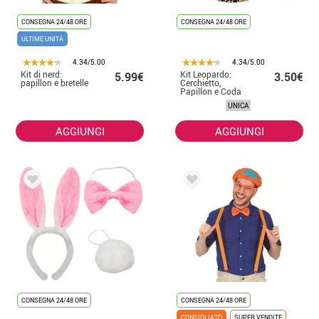
CONSEGNA 24/48 ORE
CONSEGNA 24/48 ORE
ULTIME UNITÀ
4.34/5.00
4.34/5.00
Kit di nerd:
Kit Leopardo:
5.99€
3.50€
papillon e bretelle
Cerchietto,
Papillon e Coda
UNICA
AGGIUNGI
AGGIUNGI
CONSEGNA 24/48 ORE
CONSEGNA 24/48 ORE
CONSIGLIATO
SUPER VENDITE