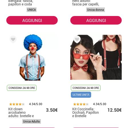
Bengala: fascia,
nero adulto:
papillon e coda
fascia per capelli,
papillon e coda
UNICA
Unica donna
AGGIUNGI
AGGIUNGI
CONSEGNA 24/48 ORE
CONSEGNA 24/48 ORE
ULTIME UNITÀ
4.34/5.00
4.34/5.00
Kit clown
Kit Coccinella:
3.50€
12.50€
arcobaleno
Occhiali, Papillon
adulto: bretelle e
e Bretelle
papillon
Unica Adulto