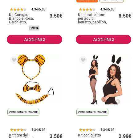
4.34/5.00
4.34/5.00
Kit Coniglio
Kit intrattenitore
3.50€
8.50€
Bianco e Rosa:
per adulti:
Cerchietto,
berretto, papillon,
Papillon e Coda
bretelle e occhiali
UNICA
AGGIUNGI
AGGIUNGI
CONSEGNA 24/48 ORE
CONSEGNA 24/48 ORE
4.34/5.00
4.34/5.00
Kit tigre del
Kit coniglietto
3.50€
2.99€