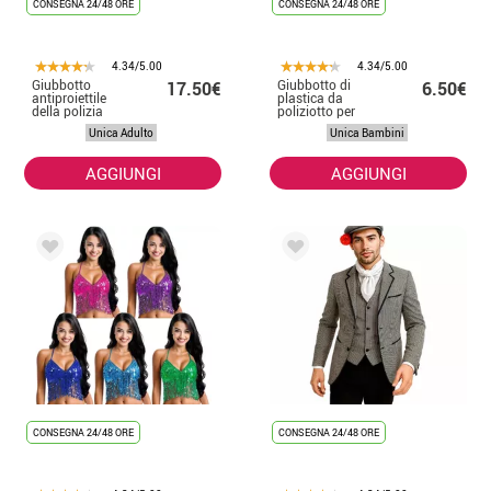
CONSEGNA 24/48 ORE
CONSEGNA 24/48 ORE
4.34/5.00
4.34/5.00
Giubbotto
Giubbotto di
17.50€
6.50€
antiproiettile
plastica da
della polizia
poliziotto per
SWAT per adulti
bambini
Unica Adulto
Unica Bambini
36x28cm
AGGIUNGI
AGGIUNGI
CONSEGNA 24/48 ORE
CONSEGNA 24/48 ORE