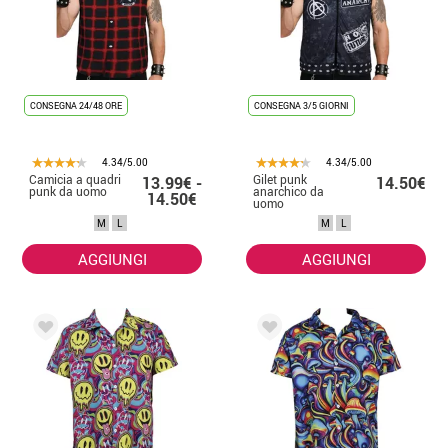
CONSEGNA 24/48 ORE
CONSEGNA 3/5 GIORNI
4.34/5.00
4.34/5.00
Camicia a quadri
Gilet punk
13.99€ -
14.50€
punk da uomo
anarchico da
14.50€
uomo
M
L
M
L
AGGIUNGI
AGGIUNGI