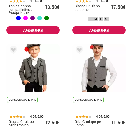
4.34/5.00
4.34/5.00
Top da donna
Giacca Chulapo
13.50€
17.50€
con paillettes e
da uomo
frange in vari
colori
S
M
L
XL
AGGIUNGI
AGGIUNGI
CONSEGNA 24/48 ORE
CONSEGNA 24/48 ORE
4.34/5.00
4.34/5.00
Giacca Chulapo
Gilet Chulapo per
12.50€
11.50€
per bambino
uomo