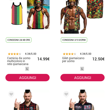
CONSEGNA 24/48 ORE
CONSEGNA 3/5 GIORNI
4.34/5.00
4.34/5.00
Camicia da uomo
Gilet giamaicano
14.99€
12.50€
multicolore in
per uomo
rete giamaicana
L
L
AGGIUNGI
AGGIUNGI