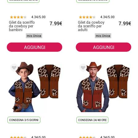
4.34/5.00
4.34/5.00
Gilet da sceriffo
Gilet da cowboy
7.99€
7.99€
da cowboy per
da sceriffo per
bambini
adulti
mis.Unica
mis.Unica
AGGIUNGI
AGGIUNGI
CONSEGNA 3/5 GIORNI
CONSEGNA 24/48 ORE
4.34/5.00
4.34/5.00