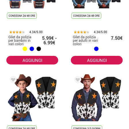
CONSEGNA 24/48 ORE
CONSEGNA 24/48 ORE
4.34/5.00
4.34/5.00
Gilet da polizia
Gilet da polizia
5.99€ -
7.50€
per bambini in
per adulti in vari
6.99€
vari colori
colori
AGGIUNGI
AGGIUNGI
CONSEGNA 24/48 ORE
CONSEGNA 3/5 GIORNI