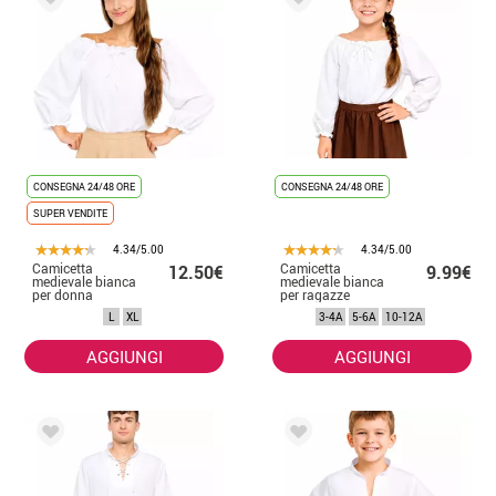
CONSEGNA 24/48 ORE
CONSEGNA 24/48 ORE
SUPER VENDITE
4.34/5.00
4.34/5.00
Camicetta
Camicetta
12.50€
9.99€
medievale bianca
medievale bianca
per donna
per ragazze
L
XL
3-4A
5-6A
10-12A
AGGIUNGI
AGGIUNGI