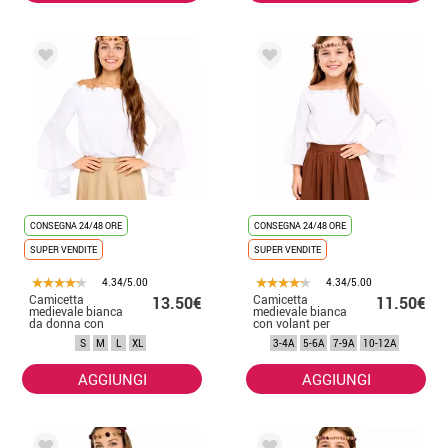
CONSEGNA 24/48 ORE
CONSEGNA 24/48 ORE
SUPER VENDITE
SUPER VENDITE
4.34/5.00
4.34/5.00
Camicetta
Camicetta
13.50€
11.50€
medievale bianca
medievale bianca
da donna con
con volant per
volant
ragazze
S
M
L
XL
3-4A
5-6A
7-9A
10-12A
AGGIUNGI
AGGIUNGI