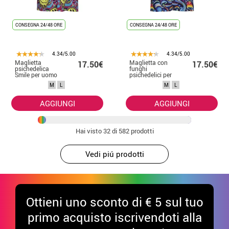
CONSEGNA 24/48 ORE
CONSEGNA 24/48 ORE
4.34/5.00
4.34/5.00
Maglietta
Maglietta con
17.50€
17.50€
psichedelica
funghi
Smile per uomo
psichedelici per
uomo
M
L
M
L
AGGIUNGI
AGGIUNGI
Hai visto
32
di 582 prodotti
Vedi piú prodotti
Ottieni uno sconto di € 5 sul tuo
primo acquisto iscrivendoti alla