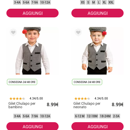
3-4A
5-6A
7-9A
10-12A
XS
S
M
L
XL
XXL
AGGIUNGI
AGGIUNGI
CONSEGNA 24/48 ORE
CONSEGNA 24/48 ORE
4.34/5.00
4.34/5.00
Gilet Chulapo per
Gilet Chulapo per
8.99€
8.99€
bambino
neonato
3-4A
5-6A
7-9A
10-12A
6-12 M
12-18M
18-24M
2-3A
AGGIUNGI
AGGIUNGI