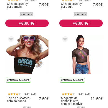
Gilet da cowboy
Gilet da cowboy
7.99€
7.99€
per bambini
per adulti
mis.Unica
mis.Unica
AGGIUNGI
AGGIUNGI
CONSEGNA 24/48 ORE
CONSEGNA 24/48 ORE
4.34/5.00
4.34/5.00
Top da discoteca
Maglietta da
7.50€
11.50€
nero da donna
donna in rete
nera con motivo
a fungo