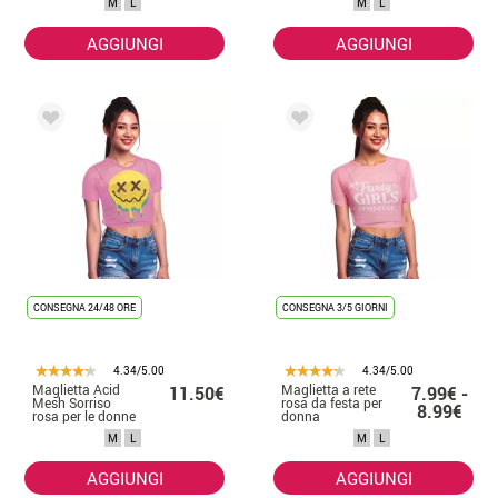
M
L
M
L
AGGIUNGI
AGGIUNGI
CONSEGNA 24/48 ORE
CONSEGNA 3/5 GIORNI
4.34/5.00
4.34/5.00
Maglietta Acid
Maglietta a rete
11.50€
7.99€ -
Mesh Sorriso
rosa da festa per
8.99€
rosa per le donne
donna
M
L
M
L
AGGIUNGI
AGGIUNGI