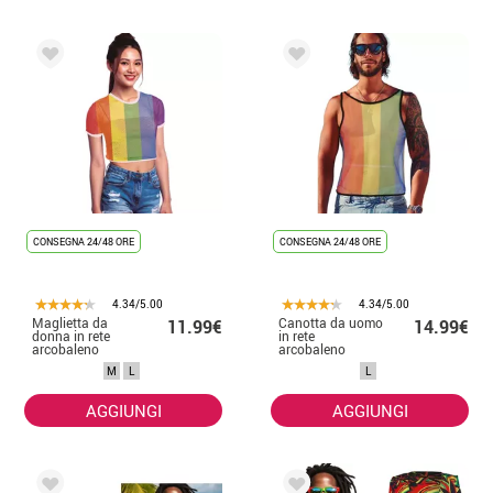
CONSEGNA 24/48 ORE
CONSEGNA 24/48 ORE
4.34/5.00
4.34/5.00
Maglietta da
Canotta da uomo
11.99€
14.99€
donna in rete
in rete
arcobaleno
arcobaleno
M
L
L
AGGIUNGI
AGGIUNGI