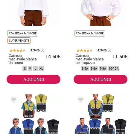
CONSEGNA 24/48 ORE
CONSEGNA 24/48 ORE
SUPER VENDITE
4.34/5.00
4.34/5.00
Camicia
Camicia
14.50€
11.50€
medievale bianca
medievale bianca
da uomo
per ragazzo
S
M
L
XL
3-4A
5-6A
7-9A
10-12A
AGGIUNGI
AGGIUNGI