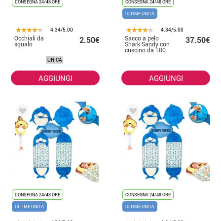
CONSEGNA 24/48 ORE
CONSEGNA 24/48 ORE
ULTIME UNITÀ
4.34/5.00
4.34/5.00
Occhiali da
Sacco a pelo
2.50€
37.50€
squalo
Shark Sandy con
cuscino da 180
cm
UNICA
AGGIUNGI
AGGIUNGI
CONSEGNA 24/48 ORE
CONSEGNA 24/48 ORE
ULTIME UNITÀ
ULTIME UNITÀ