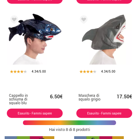
4.34/5.00
4.34/5.00
Cappello in
Maschera di
6.50€
17.50€
schiuma di
squalo grigio
squalo blu
Esaurito - Fammi sapere
Esaurito - Fammi sapere
Hai visto
8
di 8 prodotti