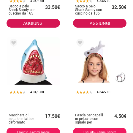
4.34/5.00
4.34/5.00
Sacco a pelo
Sacco a pelo
33.50€
32.50€
Shark Sandy con
Shark Sandy con
cuscino da 165
cuscino da 135
cm
cm
AGGIUNGI
AGGIUNGI
4.34/5.00
4.34/5.00
Maschera di
Fascia per capelli
17.50€
4.50€
squalo in lattice
in peluche con
deformato
squalo per
bambini
Esaurito - Fammi sapere
Esaurito - Fammi sapere