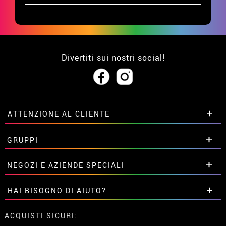
Divertiti sui nostri social!
ATTENZIONE AL CLIENTE
• Su di noi
GRUPPI
• Condizioni di vendita
• Avviso legale
privacy
Sconti speciali per gruppi.
NEGOZI E AZIENDE SPECIALI
• Attenzione al cliente
Contattaci qui
• Utilizzo dei cookies
Sconti speciali per gruppi.
HAI BISOGNO DI AIUTO?
•
Impostazioni dei cookie
Contattaci qui
Non ho ancora fatto l'ordine
ACQUISTI SICURI: