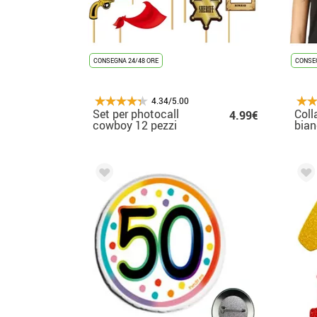
CONSEGNA 24/48 ORE
CONSEG
4.34/5.00
Set per photocall
Coll
4.99€
cowboy 12 pezzi
bian