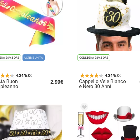
NA 24/48 ORE
ULTIME UNITÀ
CONSEGNA 24/48 ORE
4.34/5.00
4.34/5.00
cia Buon
Cappello Vele Bianco
2.99€
pleanno
e Nero 30 Anni
baleno 160x9,5