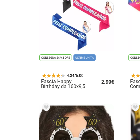
CONSEGNA 24/48 ORE
ULTIME UNITÀ
CONSEG
4.34/5.00
Fascia Happy
Fas
2.99€
Birthday da 160x9,5
Com
cm in vari colori
Arco
cm