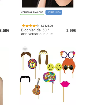
CONSEGNA 24/48 ORE
ULTIME UNITÀ
4.34/5.00
Bicchieri del 50 °
8.50€
2.99€
anniversario in due
colori