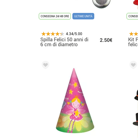
CONSEGNA 24/48 ORE
ULTIME UNITÀ
CONSEG
4.34/5.00
Spilla Felici 50 anni di
Kit 
2.50€
6 cm di diametro
feli
pezz