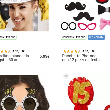
NA 24/48 ORE
CONSEGNA 24/48 ORE
ULTIME UNITÀ
4.34/5.00
4.34/5.00
ellino bianco da
Pacchetto Photocall
6.99€
ster 50 anni
con 12 pezzi da festa
giganti