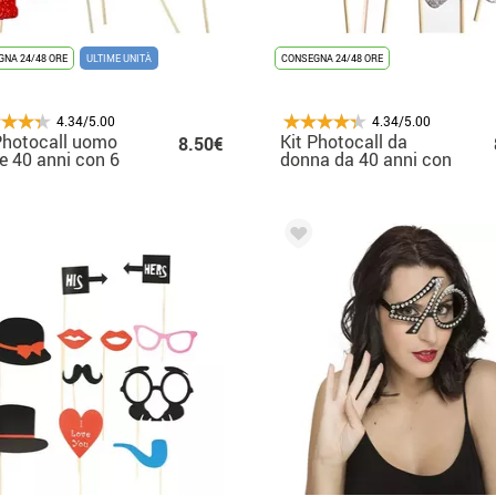
NA 24/48 ORE
ULTIME UNITÀ
CONSEGNA 24/48 ORE
4.34/5.00
4.34/5.00
Photocall uomo
Kit Photocall da
8.50€
ce 40 anni con 6
donna da 40 anni con
i
6 pezzi