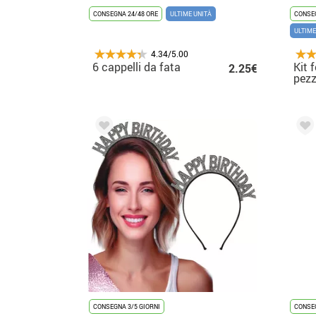
CONSEGNA 24/48 ORE
ULTIME UNITÀ
CONSEG
ULTIME
4.34/5.00
6 cappelli da fata
Kit 
2.25€
pezz
CONSEGNA 3/5 GIORNI
CONSEG