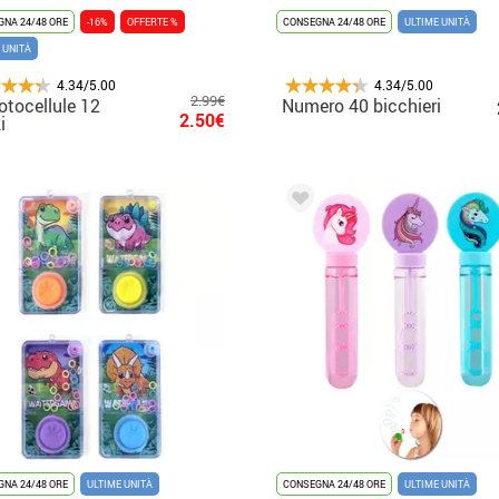
NA 24/48 ORE
-16%
OFFERTE %
CONSEGNA 24/48 ORE
ULTIME UNITÀ
 UNITÀ
4.34/5.00
4.34/5.00
2.99€
fotocellule 12
Numero 40 bicchieri
2.50€
i
NA 24/48 ORE
ULTIME UNITÀ
CONSEGNA 24/48 ORE
ULTIME UNITÀ