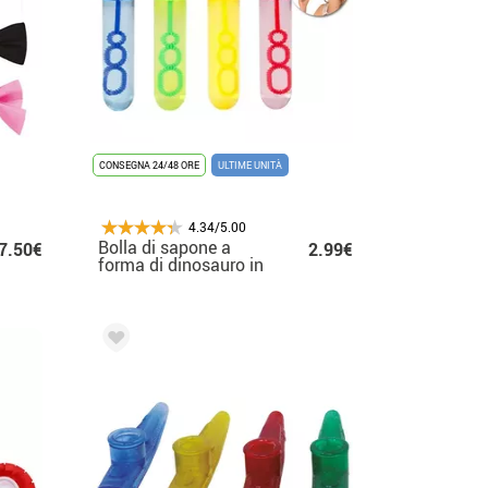
CONSEGNA 24/48 ORE
ULTIME UNITÀ
4.34/5.00
Bolla di sapone a
7.50€
2.99€
forma di dinosauro in
colori assortiti