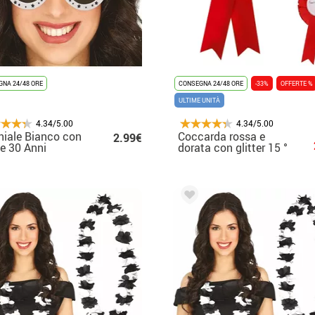
NA 24/48 ORE
CONSEGNA 24/48 ORE
-33%
OFFERTE %
ULTIME UNITÀ
4.34/5.00
4.34/5.00
iale Bianco con
Coccarda rossa e
2.99€
le 30 Anni
dorata con glitter 15 °
anniversario di 15 cm