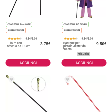
CONSEGNA 24/48 ORE
CONSEGNA 3/5 GIORNI
SUPER VENDITE
SUPER VENDITE
4.34/5.00
4.34/5.00
1,16 m con
Bastone per
3.75€
9.50€
teschio da 18 cm
pistola Jester da
90 cm
mis.Unica
AGGIUNGI
AGGIUNGI