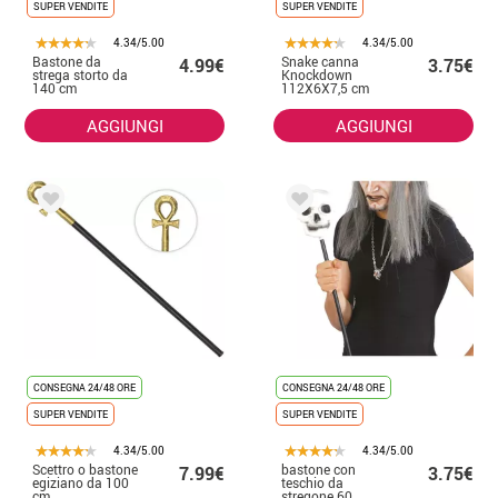
SUPER VENDITE
SUPER VENDITE
4.34/5.00
4.34/5.00
Bastone da
Snake canna
4.99€
3.75€
strega storto da
Knockdown
140 cm
112X6X7,5 cm
AGGIUNGI
AGGIUNGI
CONSEGNA 24/48 ORE
CONSEGNA 24/48 ORE
SUPER VENDITE
SUPER VENDITE
4.34/5.00
4.34/5.00
Scettro o bastone
bastone con
7.99€
3.75€
egiziano da 100
teschio da
cm
stregone 60