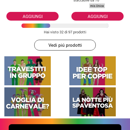
staccabile da 70
cm
mis.Unica
AGGIUNGI
AGGIUNGI
Hai visto
32
di 97 prodotti
Vedi piú prodotti