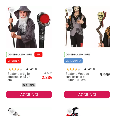
CONSEGNA 24/48 ORE
-37%
CONSEGNA 24/48 ORE
OFFERTE %
ULTIME UNITÀ
4.34/5.00
4.34/5.00
4.50€
Bastone artiglio
Bastone Voodoo
9.99€
staccabile da 78
2.83€
con Teschio e
cm
Piume 100 cm
mis.Unica
AGGIUNGI
AGGIUNGI