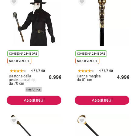
CONSEGNA 24/48 ORE
CONSEGNA 24/48 ORE
SUPER VENDITE
SUPER VENDITE
4.34/5.00
4.34/5.00
Bastone della
Canna magica
8.99€
4.99€
peste staccabile
da 81 cm
da 70 cm
mis.Unica
AGGIUNGI
AGGIUNGI