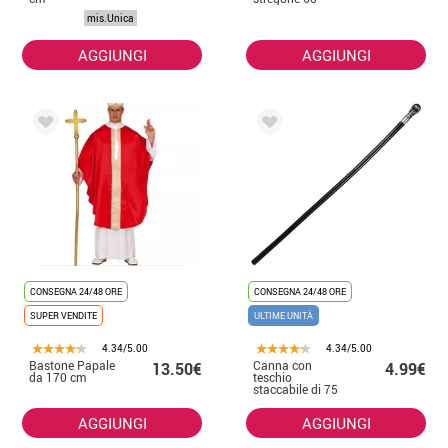
cm. Per Halloween
mis.Unica
AGGIUNGI
AGGIUNGI
CONSEGNA 24/48 ORE
CONSEGNA 24/48 ORE
SUPER VENDITE
ULTIME UNITÀ
4.34/5.00
4.34/5.00
Bastone Papale
Canna con
13.50€
4.99€
da 170 cm
teschio
staccabile di 75
cm
AGGIUNGI
AGGIUNGI