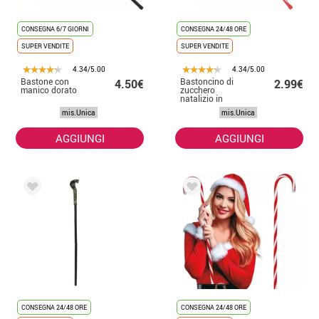
CONSEGNA 6/7 GIORNI
CONSEGNA 24/48 ORE
SUPER VENDITE
SUPER VENDITE
4.34/5.00
4.34/5.00
Bastone con
Bastoncino di
4.50€
2.99€
manico dorato
zucchero
natalizio in
plastica da 86
mis.Unica
mis.Unica
cm
AGGIUNGI
AGGIUNGI
CONSEGNA 24/48 ORE
CONSEGNA 24/48 ORE