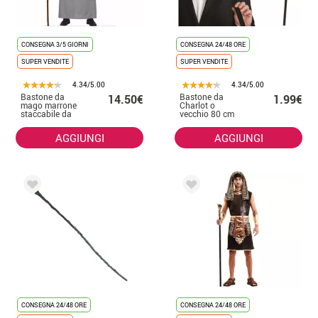
CONSEGNA 3/5 GIORNI
CONSEGNA 24/48 ORE
SUPER VENDITE
SUPER VENDITE
4.34/5.00
4.34/5.00
Bastone da
Bastone da
14.50€
1.99€
mago marrone
Charlot o
staccabile da
vecchio 80 cm
170 cm
AGGIUNGI
AGGIUNGI
CONSEGNA 24/48 ORE
CONSEGNA 24/48 ORE