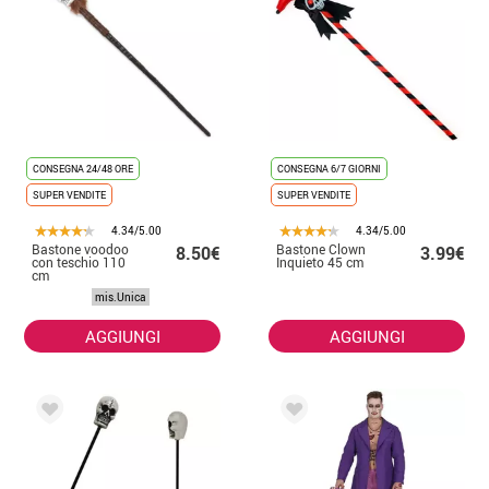
CONSEGNA 24/48 ORE
CONSEGNA 6/7 GIORNI
SUPER VENDITE
SUPER VENDITE
4.34/5.00
4.34/5.00
Bastone voodoo
Bastone Clown
8.50€
3.99€
con teschio 110
Inquieto 45 cm
cm
mis.Unica
AGGIUNGI
AGGIUNGI