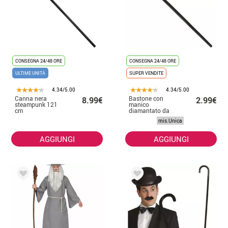
CONSEGNA 24/48 ORE
CONSEGNA 24/48 ORE
ULTIME UNITÀ
SUPER VENDITE
4.34/5.00
4.34/5.00
Canna nera
Bastone con
8.99€
2.99€
steampunk 121
manico
cm
diamantato da
90 cm
mis.Unica
AGGIUNGI
AGGIUNGI