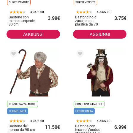
SUPER VENDITE
SUPER VENDITE
4.34/5.00
4.34/5.00
Bastone con
Bastoncino di
3.99€
3.75€
manico serpente
zucchero di
80 cm
plastica da 70
cm, imitazione di
Natale
AGGIUNGI
AGGIUNGI
CONSEGNA 24/48 ORE
CONSEGNA 24/48 ORE
ULTIME UNITÀ
ULTIME UNITÀ
4.34/5.00
4.34/5.00
Bastone del
Bastone con
11.50€
6.99€
nonno da 95 cm
teschio Voodoo