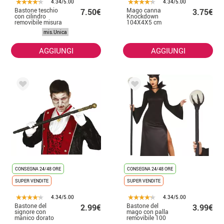
4.34/5.00
4.34/5.00
Bastone teschio
Mago canna
7.50€
3.75€
con cilindro
Knockdown
removibile misura
104X4X5 cm
7x88,2 cm
mis.Unica
AGGIUNGI
AGGIUNGI
CONSEGNA 24/48 ORE
CONSEGNA 24/48 ORE
SUPER VENDITE
SUPER VENDITE
4.34/5.00
4.34/5.00
Bastone del
Bastone del
2.99€
3.99€
signore con
mago con palla
manico dorato
removibile 100
80 cm
cm