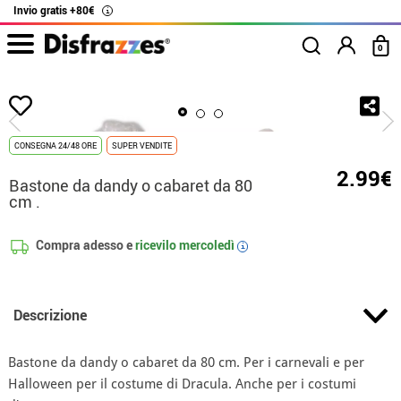
Invio gratis +80€
i
0
Inizio
Accessori
Bastoni
Bastone da dandy o cabaret da 80 cm .
CONSEGNA 24/48 ORE
SUPER VENDITE
2.99€
Bastone da dandy o cabaret da 80
cm .
Compra adesso e
ricevilo
mercoledì
i
Descrizione
Bastone da dandy o cabaret da 80 cm. Per i carnevali e per
Halloween per il costume di Dracula. Anche per i costumi