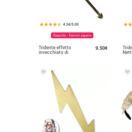
4.34/5.00
Esaurito - Fammi sapere
Tridente effetto
Trid
9.50€
invecchiato di
Net
Poseidon di 95 cm