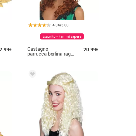
4.34/5.00
Esaurito - Fammi sapere
Castagno
2.99€
20.99€
parrucca berlina ragazza lunghi,
ricci