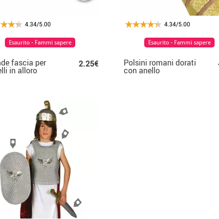
4.34/5.00
4.34/5.00
Esaurito - Fammi sapere
Esaurito - Fammi sapere
de fascia per
Polsini romani dorati
2.25€
li in alloro
con anello
ano dorato