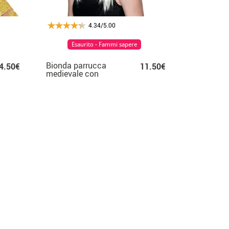
4.34/5.00
Esaurito - Fammi sapere
Bionda parrucca
4.50€
11.50€
medievale con
criniera riccia