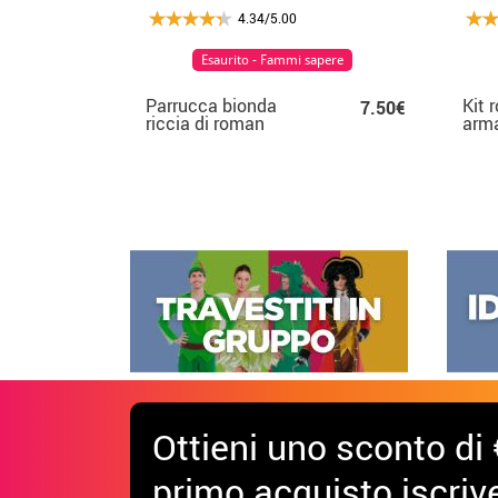
4.34/5.00
Esaurito - Fammi sapere
Parrucca bionda
Kit 
7.50€
riccia di roman
arma
scu
Ottieni uno sconto di 
primo acquisto iscrive