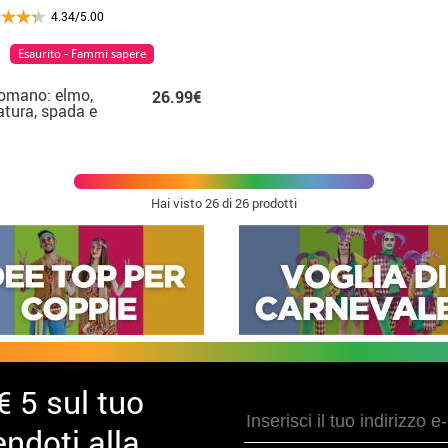
4.34/5.00
Esaurito - Fammi sapere
romano: elmo,
26.99€
tura, spada e
do
Hai visto
26
di 26 prodotti
€ 5 sul tuo
ndoti alla