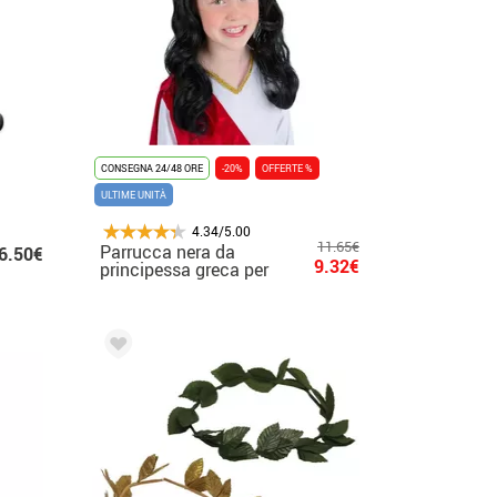
CONSEGNA 24/48 ORE
-20%
OFFERTE %
ULTIME UNITÀ
4.34/5.00
11.65€
Parrucca nera da
6.50€
9.32€
principessa greca per
bambini