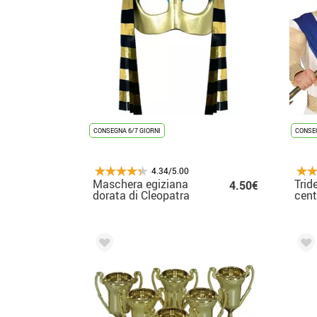
CONSEGNA 6/7 GIORNI
CONSEG
4.34/5.00
Maschera egiziana
Trid
4.50€
dorata di Cleopatra
cent