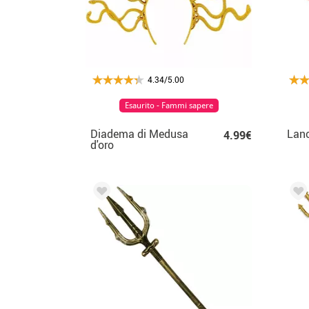
4.34/5.00
Esaurito - Fammi sapere
Diadema di Medusa
Lanc
4.99€
d'oro