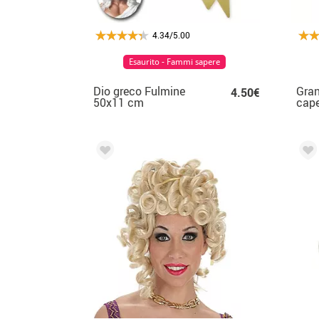
4.34/5.00
Esaurito - Fammi sapere
Dio greco Fulmine
Gran
4.50€
50x11 cm
capel
rom