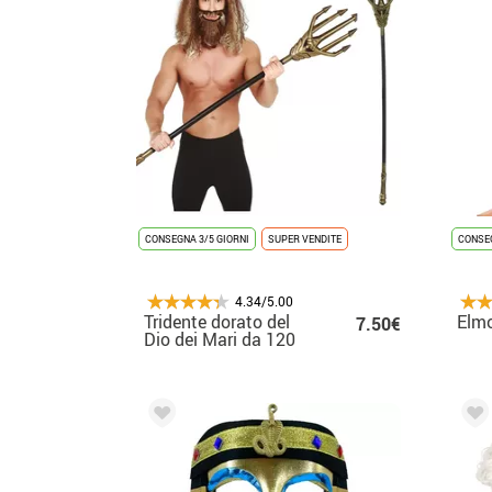
CONSEGNA 3/5 GIORNI
SUPER VENDITE
CONSEG
4.34/5.00
Tridente dorato del
Elmo
7.50€
Dio dei Mari da 120
cm