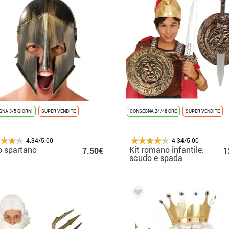
NA 3/5 GIORNI
SUPER VENDITE
CONSEGNA 24/48 ORE
SUPER VENDITE
4.34/5.00
4.34/5.00
 spartano
Kit romano infantile:
7.50€
1
scudo e spada