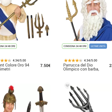
NA 24/48 ORE
CONSEGNA 24/48 ORE
ULTIME UNITÀ
4.34/5.00
4.34/5.00
ent Colore Oro 94
Parrucca del Dio
7.50€
2
imetri
Olimpico con barba,
baffi e sopracciglia
da adulto