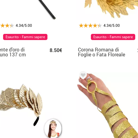
4.34/5.00
4.34/5.00
Esaurito - Fammi sapere
Esaurito - Fammi sapere
ente d'oro di
Corona Romana di
8.50€
tuno 137 cm
Foglie o Fata Floreale