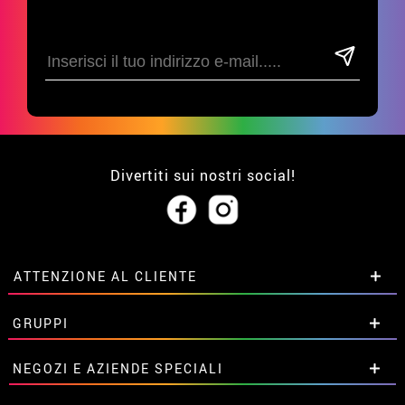
Divertiti sui nostri social!
ATTENZIONE AL CLIENTE
• Su di noi
GRUPPI
• Condizioni di vendita
• Avviso legale
privacy
Sconti speciali per gruppi.
NEGOZI E AZIENDE SPECIALI
• Attenzione al cliente
Contattaci qui