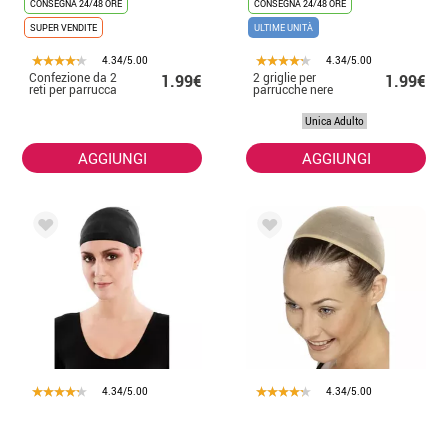
CONSEGNA 24/48 ORE
CONSEGNA 24/48 ORE
SUPER VENDITE
ULTIME UNITÀ
4.34/5.00
4.34/5.00
Confezione da 2
2 griglie per
1.99€
1.99€
reti per parrucca
parrucche nere
Unica Adulto
AGGIUNGI
AGGIUNGI
4.34/5.00
4.34/5.00