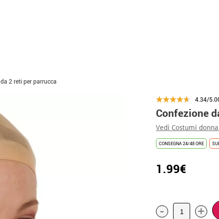
da 2 reti per parrucca
4.34/5.0
Confezione da
Vedi Costumi donna
CONSEGNA 24/48 ORE
SU
1.99€
-
+