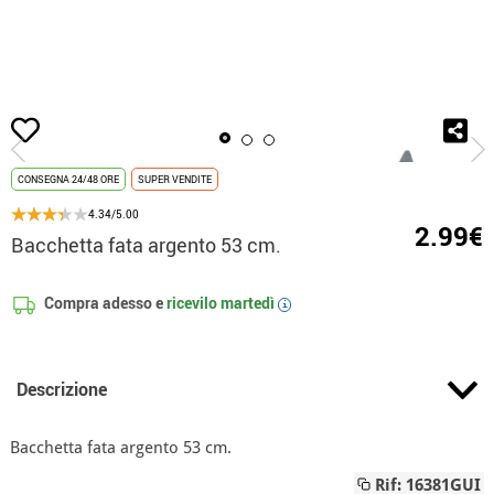
Inizio
Costumi
Disney
Campanellino
Bacchetta fata argento 53 cm.
CONSEGNA 24/48 ORE
SUPER VENDITE
4.34/5.00
2.99€
Bacchetta fata argento 53 cm.
Compra adesso e
ricevilo
martedì
i
Descrizione
Bacchetta fata argento 53 cm.
Rif: 16381GUI