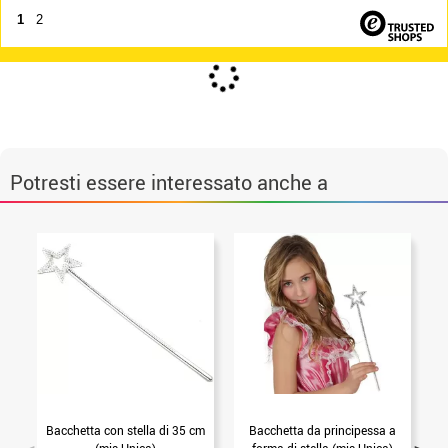
1
2
Potresti essere interessato anche a
Bacchetta con stella di 35 cm
Bacchetta da principessa a
B
(mis.Unica)
forma di stella (mis.Unica)