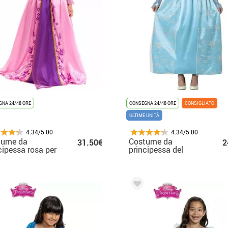
NA 24/48 ORE
CONSEGNA 24/48 ORE
CONSIGLIATO
ULTIME UNITÀ
4.34/5.00
4.34/5.00
tume da
Costume da
31.50€
2
cipessa rosa per
principessa del
bina
ghiaccio per donna