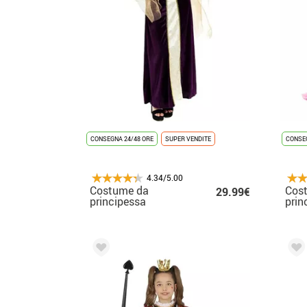
CONSEGNA 24/48 ORE
SUPER VENDITE
CONSEG
4.34/5.00
Costume da
Cos
29.99€
principessa
prin
medievale viola a
bam
maniche lunghe per
donna