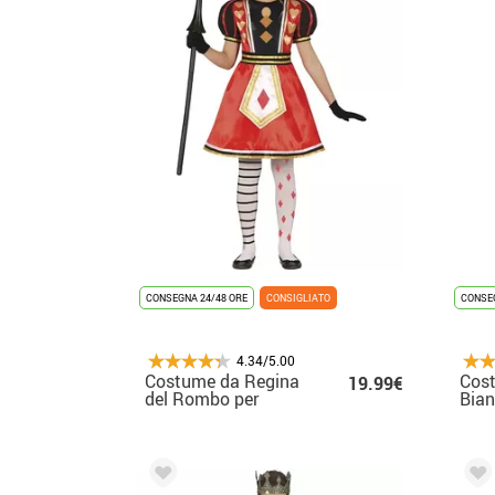
CONSEGNA 24/48 ORE
CONSIGLIATO
CONSEG
4.34/5.00
Costume da Regina
Cos
19.99€
del Rombo per
Bian
bambina
bam