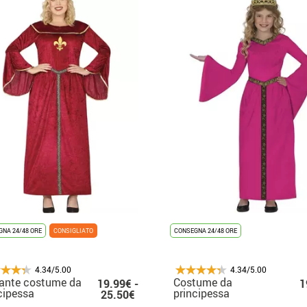
NA 24/48 ORE
CONSIGLIATO
CONSEGNA 24/48 ORE
4.34/5.00
4.34/5.00
ante costume da
Costume da
19.99€ -
1
cipessa
principessa
25.50€
evale per donna
medievale per