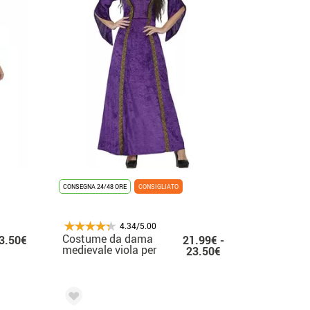
CONSEGNA 24/48 ORE
CONSIGLIATO
4.34/5.00
Costume da dama
3.50€
21.99€ -
medievale viola per
23.50€
donna