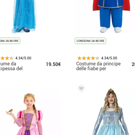
NA 24/48 ORE
CONSEGNA 24/48 ORE
4.34/5.00
4.34/5.00
tume da
Costume da principe
19.50€
2
cipessa del
delle fiabe per
ccio blu per
neonato
bina