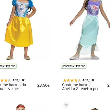
NA 24/48 ORE
CONSEGNA 24/48 ORE
4.34/5.00
4.34/5.00
tume basico da
Costume basic di
23.50€
2
caneve per
Ariel La Sirenetta per
bina
bambina