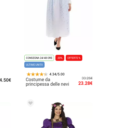
CONSEGNA 24/48 ORE
-30%
OFFERTE %
ULTIME UNITÀ
4.34/5.00
33.26€
Costume da
4.50€
23.28€
principessa delle nevi
per donna