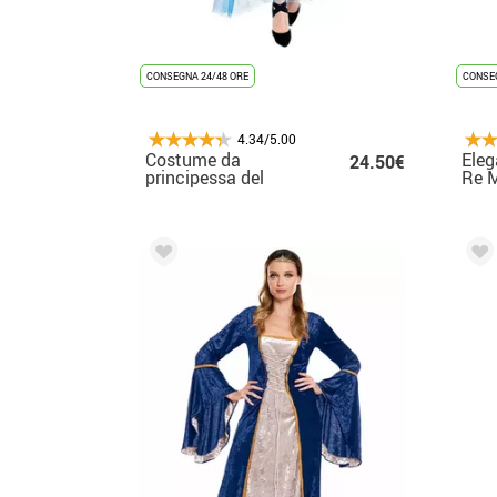
CONSEGNA 24/48 ORE
CONSEG
4.34/5.00
Costume da
Eleg
24.50€
principessa del
Re M
ghiaccio blu per
mant
donna