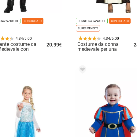
NA 24/48 ORE
CONSIGLIATO
CONSEGNA 24/48 ORE
CONSIGLIATO
SUPER VENDITE
4.34/5.00
4.34/5.00
ante costume da
Costume da donna
20.99€
2
edievale con
medievale per una
ello per bambino
donna