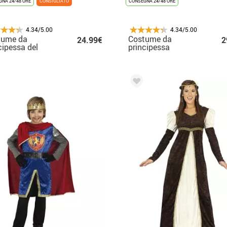
NA 24/48 ORE
CONSIGLIATO
CONSEGNA 24/48 ORE
4.34/5.00
4.34/5.00
tume da
Costume da
24.99€
2
cipessa del
principessa
ccio blu per
medievale verde
bina
scuro per donna