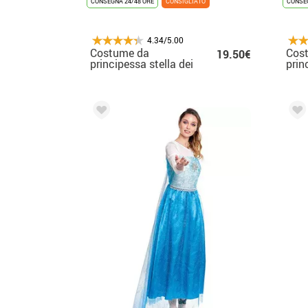
CONSEGNA 24/48 ORE
CONSIGLIATO
CONSEG
4.34/5.00
Costume da
Cos
19.50€
principessa stella dei
prin
videogiochi per
ghia
donna
bam