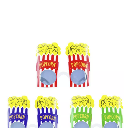
Inizio
Accessori
Occhiali
Bicchieri per popcorn da cinema in colori assorti