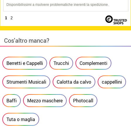
Disponibilissimi a risolvere problematiche inerenti la spedizione.
1
2
Cos'altro manca?
Berretti e Cappelli
Trucchi
Complementi
Strumenti Musicali
Calotta da calvo
cappellini
Baffi
Mezzo maschere
Photocall
Tuta o maglia