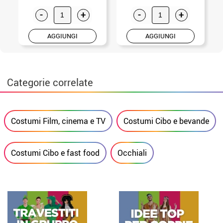
-
+
-
+
AGGIUNGI
AGGIUNGI
Categorie correlate
Costumi Film, cinema e TV
Costumi Cibo e bevande
Costumi Cibo e fast food
Occhiali