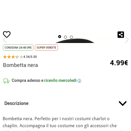
Inizio
Accessori
Berretti e Cappelli
cappellini
Bombetta nera
CONSEGNA 24/48 ORE
SUPER VENDITE
4.34/5.00
4.99€
Bombetta nera
Compra adesso e
ricevilo
mercoledì
i
Descrizione
Bombetta nera. Perfetto per i nostri costumi charlot o
chaplin. Accompagna il tuo costume con gli accessori che