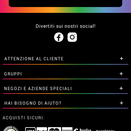
Divertiti sui nostri social!
ATTENZIONE AL CLIENTE
• Su di noi
GRUPPI
• Condizioni di vendita
• Avviso legale
privacy
Sconti speciali per gruppi.
NEGOZI E AZIENDE SPECIALI
• Attenzione al cliente
Contattaci qui
• Utilizzo dei cookies
Sconti speciali per gruppi.
HAI BISOGNO DI AIUTO?
•
Impostazioni dei cookie
Contattaci qui
Non ho ancora fatto l'ordine
ACQUISTI SICURI:
Ho gia realizzato l’ordine