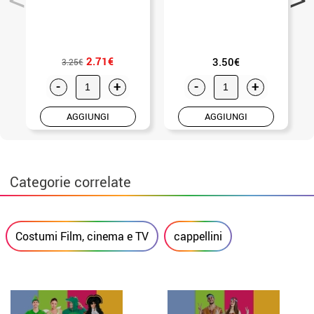
2.71€
3.50€
3.25€
-
+
-
+
AGGIUNGI
AGGIUNGI
Categorie correlate
Costumi Film, cinema e TV
cappellini