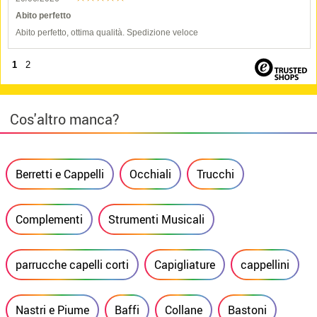
Abito perfetto
Abito perfetto, ottima qualità. Spedizione veloce
1
2
Cos'altro manca?
Berretti e Cappelli
Occhiali
Trucchi
Complementi
Strumenti Musicali
parrucche capelli corti
Capigliature
cappellini
Nastri e Piume
Baffi
Collane
Bastoni