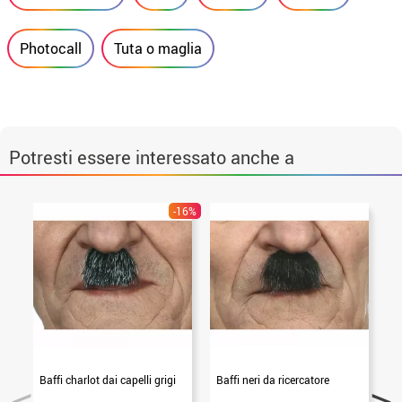
Photocall
Tuta o maglia
Potresti essere interessato anche a
-16%
Baffi charlot dai capelli grigi
Baffi neri da ricercatore