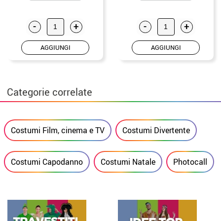
-
+
-
+
AGGIUNGI
AGGIUNGI
Categorie correlate
Costumi Film, cinema e TV
Costumi Divertente
Costumi Capodanno
Costumi Natale
Photocall