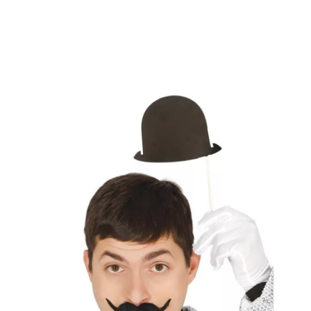
Inizio
Accessori
Photocall
Sacchetto di 6 ciotole con bastone ideale per fo