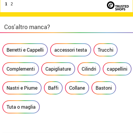
1
2
Cos'altro manca?
Berretti e Cappelli
accessori testa
Trucchi
Complementi
Capigliature
Cilindri
cappellini
Nastri e Piume
Baffi
Collane
Bastoni
Tuta o maglia