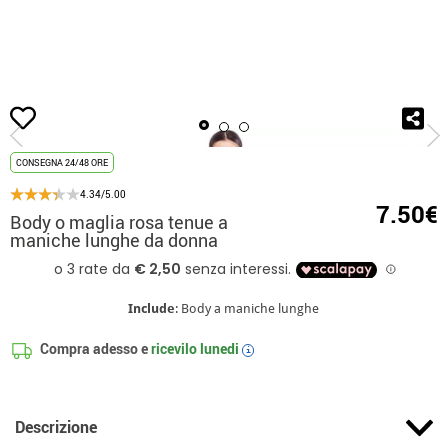
Inizio
Abbigliamento di base
Body o maglia rosa tenue a maniche lunghe da d
CONSEGNA 24/48 ORE
4.34/5.00
7.50€
Body o maglia rosa tenue a
maniche lunghe da donna
Include
: Body a maniche lunghe
Compra adesso e
ricevilo
lunedi
i
Descrizione