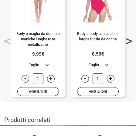
Body o maglia da donna a
Body o body con spalline
maniche lunghe rosa
larghe fucsia da donna
metallizzato
9.99€
8.50€
-
+
-
+
AGGIUNGI
AGGIUNGI
Prodotti correlati