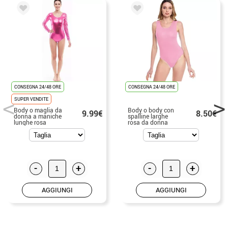
CONSEGNA 24/48 ORE
CONSEGNA 24/48 ORE
SUPER VENDITE
Body o maglia da
Body o body con
9.99€
8.50€
donna a maniche
spalline larghe
lunghe rosa
rosa da donna
metallizzato
-
+
-
+
AGGIUNGI
AGGIUNGI