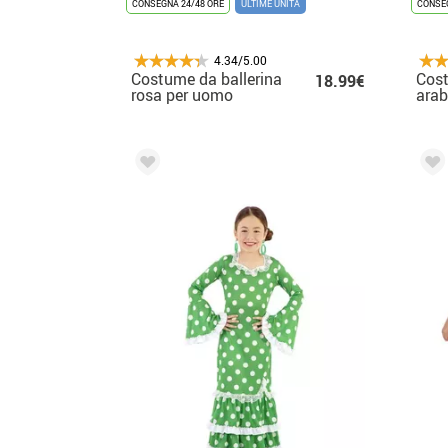
CONSEGNA 24/48 ORE
ULTIME UNITÀ
CONSEG
4.34/5.00
Costume da ballerina
Cost
18.99€
rosa per uomo
arab
bam