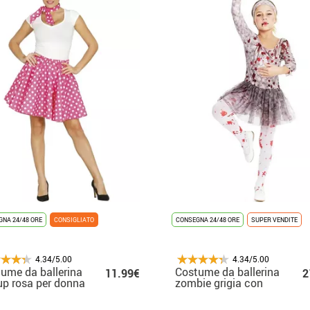
NA 24/48 ORE
CONSIGLIATO
CONSEGNA 24/48 ORE
SUPER VENDITE
4.34/5.00
4.34/5.00
ume da ballerina
Costume da ballerina
11.99€
2
up rosa per donna
zombie grigia con
copricapo per
ragazze e adolescenti