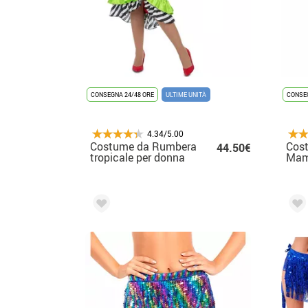
CONSEGNA 24/48 ORE
ULTIME UNITÀ
CONSEG
4.34/5.00
Costume da Rumbera
Cos
44.50€
tropicale per donna
Mam