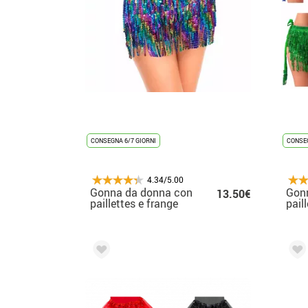
CONSEGNA 6/7 GIORNI
CONSEG
4.34/5.00
Gonna da donna con
Gon
13.50€
paillettes e frange
pail
multicolori
vari 