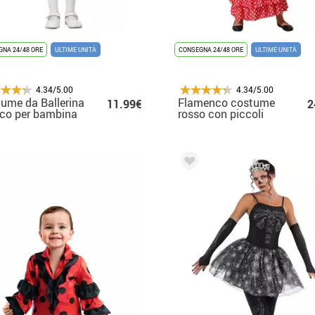
NA 24/48 ORE
ULTIME UNITÀ
CONSEGNA 24/48 ORE
ULTIME UNITÀ
4.34/5.00
4.34/5.00
ume da Ballerina
Flamenco costume
11.99€
2
co per bambina
rosso con piccoli
punti per le ragazze