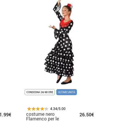
CONSEGNA 24/48 ORE
ULTIME UNITÀ
4.34/5.00
costume nero
1.99€
26.50€
Flamenco per le
ragazze