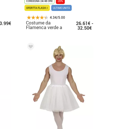
CONSEGNA 24/48 ORE
-20%
OFERTTA FLASH ⚡
ULTIME UNITÀ
4.34/5.00
Costume da
0.99€
26.61€ -
Flamenca verde a
32.50€
pois per donna