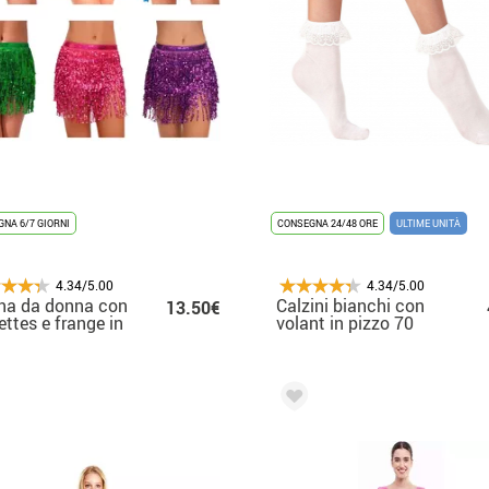
NA 6/7 GIORNI
CONSEGNA 24/48 ORE
ULTIME UNITÀ
4.34/5.00
4.34/5.00
na da donna con
Calzini bianchi con
13.50€
lettes e frange in
volant in pizzo 70
colori
DEN