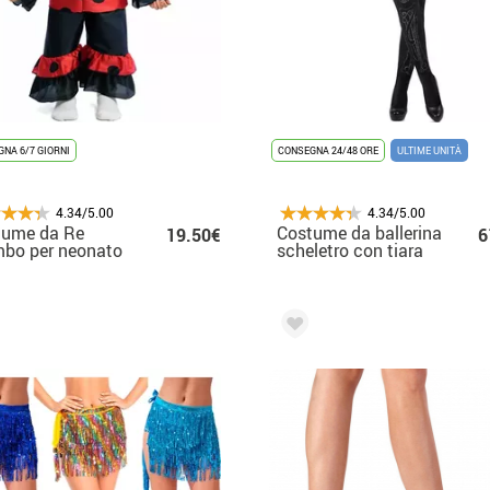
NA 6/7 GIORNI
CONSEGNA 24/48 ORE
ULTIME UNITÀ
4.34/5.00
4.34/5.00
tume da Re
Costume da ballerina
19.50€
6
bo per neonato
scheletro con tiara
per donna