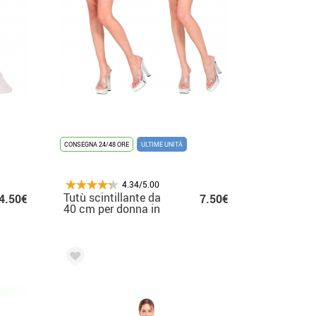
CONSEGNA 24/48 ORE
ULTIME UNITÀ
4.34/5.00
Tutù scintillante da
4.50€
7.50€
40 cm per donna in
vari colori