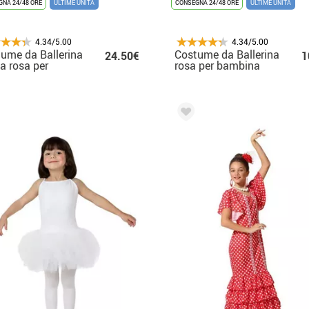
NA 24/48 ORE
ULTIME UNITÀ
CONSEGNA 24/48 ORE
ULTIME UNITÀ
4.34/5.00
4.34/5.00
ume da Ballerina
Costume da Ballerina
24.50€
1
a rosa per
rosa per bambina
bine