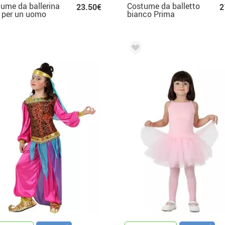
ume da ballerina
Costume da balletto
23.50€
2
 per un uomo
bianco Prima
Ballerina per donna