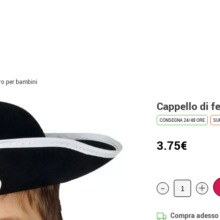
tro per bambini
Cappello di f
CONSEGNA 24/48 ORE
SU
3.75€
-
+
Compra adesso