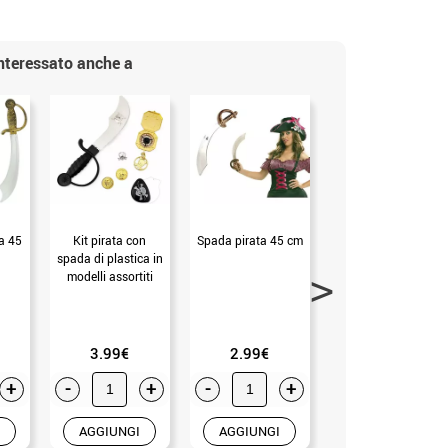
interessato anche a
a 45
Kit pirata con
Spada pirata 45 cm
Toppa dei pirati
spada di plastica in
con teschio
modelli assortiti
(Senza Taglia)
3.99€
2.99€
2.99€
+
-
+
-
+
-
+
AGGIUNGI
AGGIUNGI
AGGIUNGI