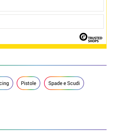
rcing
Pistole
Spade e Scudi