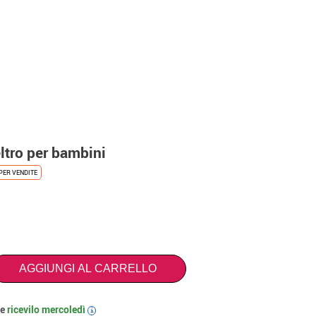
eltro per bambini
PER VENDITE
AGGIUNGI AL CARRELLO
 e
ricevilo
mercoledì
i