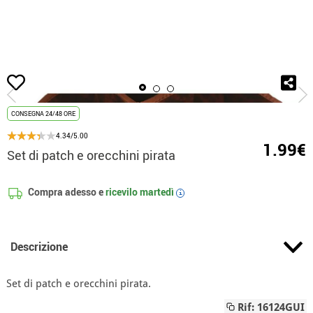
Inizio
Accessori
accessori testa
Set di patch e orecchini pirata
CONSEGNA 24/48 ORE
4.34/5.00
1.99€
Set di patch e orecchini pirata
Compra adesso e
ricevilo
martedì
i
Descrizione
Set di patch e orecchini pirata.
Rif: 16124GUI