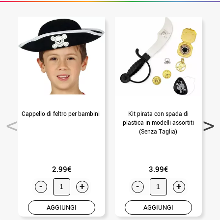
Cappello di feltro per bambini
Kit pirata con spada di
T
plastica in modelli assortiti
(Senza Taglia)
2.99€
3.99€
-
+
-
+
AGGIUNGI
AGGIUNGI