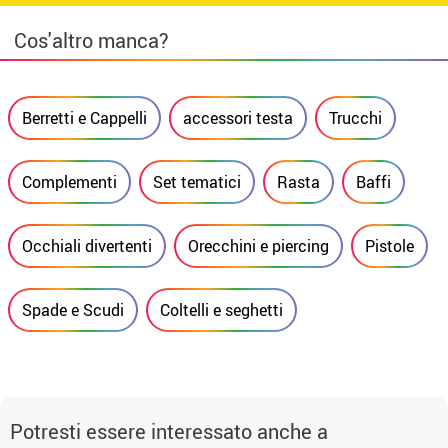
Cos'altro manca?
Berretti e Cappelli
accessori testa
Trucchi
Complementi
Set tematici
Rasta
Baffi
Occhiali divertenti
Orecchini e piercing
Pistole
Spade e Scudi
Coltelli e seghetti
Potresti essere interessato anche a