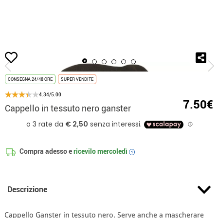
Inizio
Accessori
Berretti e Cappelli
Cappello in tessuto nero ganster
CONSEGNA 24/48 ORE
SUPER VENDITE
4.34/5.00
7.50€
Cappello in tessuto nero ganster
Compra adesso e
ricevilo
mercoledì
i
Descrizione
Cappello Ganster in tessuto nero. Serve anche a mascherare