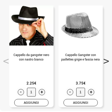
Cappello da gangster nero
Cappello Gangster con
con nastro bianco
paillettes grigie e fascia nera
p
2.25€
3.75€
-
+
-
+
AGGIUNGI
AGGIUNGI