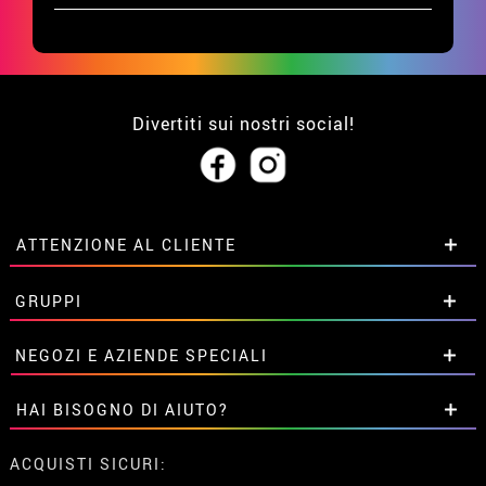
Divertiti sui nostri social!
ATTENZIONE AL CLIENTE
• Su di noi
GRUPPI
• Condizioni di vendita
• Avviso legale
privacy
Sconti speciali per gruppi.
NEGOZI E AZIENDE SPECIALI
• Attenzione al cliente
Contattaci qui
• Utilizzo dei cookies
Sconti speciali per gruppi.
HAI BISOGNO DI AIUTO?
•
Impostazioni dei cookie
Contattaci qui
Non ho ancora fatto l'ordine
ACQUISTI SICURI: