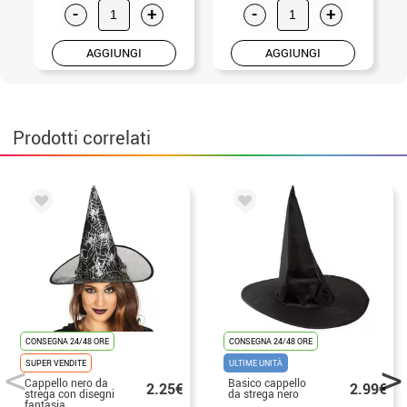
-
+
-
+
AGGIUNGI
AGGIUNGI
Prodotti correlati
CONSEGNA 24/48 ORE
CONSEGNA 24/48 ORE
SUPER VENDITE
ULTIME UNITÀ
Cappello nero da
Basico cappello
2.25€
2.99€
strega con disegni
da strega nero
fantasia