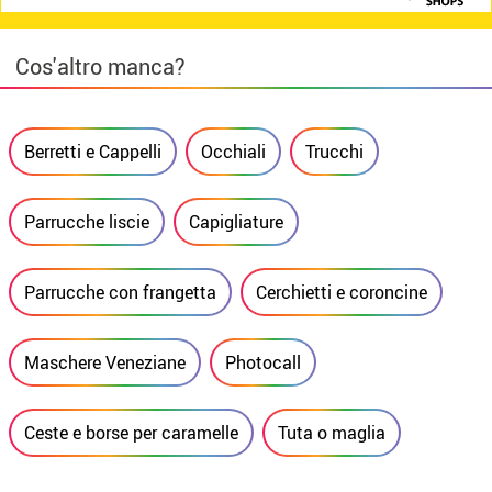
Cos'altro manca?
Berretti e Cappelli
Occhiali
Trucchi
Parrucche liscie
Capigliature
Parrucche con frangetta
Cerchietti e coroncine
Maschere Veneziane
Photocall
Ceste e borse per caramelle
Tuta o maglia