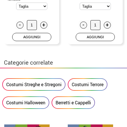
-
+
-
+
AGGIUNGI
AGGIUNGI
Categorie correlate
Costumi Streghe e Stregoni
Costumi Terrore
Costumi Halloween
Berretti e Cappelli