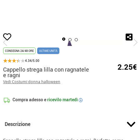
Inizio
Accessori
Berretti e Cappelli
Cappello strega lilla con ragnatele e ra
CONSEGNA 24/48 ORE
ULTIME UNITÀ
4.34/5.00
2.25€
Cappello strega lilla con ragnatele
e ragni
Vedi Costumi donna halloween
Compra adesso e
ricevilo
martedì
i
Descrizione