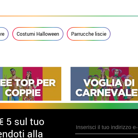
re
Costumi Halloween
Parrucche liscie
€ 5 sul tuo
ndoti alla