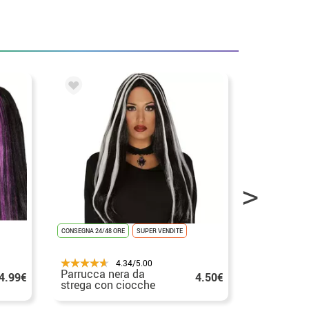
CONSEGNA 24/48 ORE
SUPER VENDITE
CONSEGNA 3/5 G
4.34/5.00
Parrucca nera da
Lunga stre
4.99€
4.50€
strega con ciocche
strega grig
bianche
Halloween
per Halloween