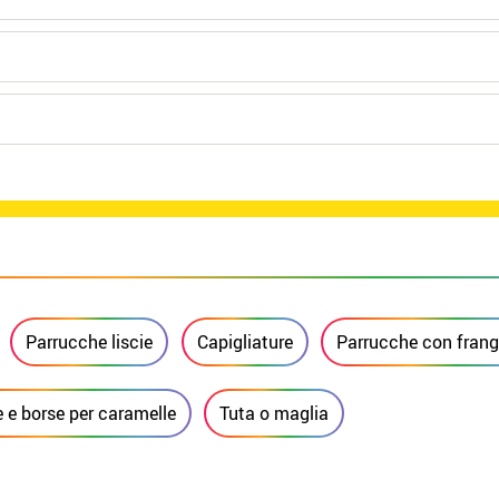
Parrucche liscie
Capigliature
Parrucche con frang
 e borse per caramelle
Tuta o maglia