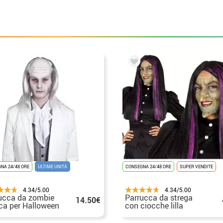
NA 24/48 ORE
ULTIME UNITÀ
CONSEGNA 24/48 ORE
SUPER VENDITE
4.34/5.00
4.34/5.00
ucca da zombie
Parrucca da strega
14.50€
ca per Halloween
con ciocche lilla
per Halloween