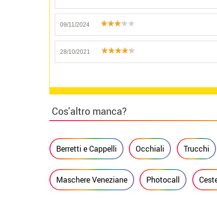
09/11/2024
28/10/2021
Cos'altro manca?
Berretti e Cappelli
Occhiali
Trucchi
Maschere Veneziane
Photocall
Ceste