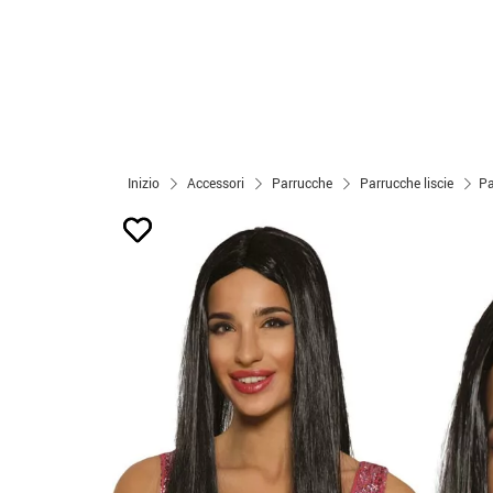
Inizio
Accessori
Parrucche
Parrucche liscie
Pa