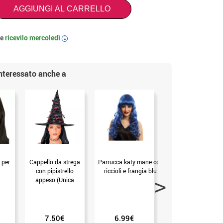
AGGIUNGI AL CARRELLO
 e
ricevilo
mercoledì
i
interessato anche a
 per
Cappello da strega
Parrucca katy mane con
Zucca con
con pipistrello
riccioli e frangia blu
coperchio 17 cm
appeso (Unica
Adulto)
7.50€
6.99€
2.99€