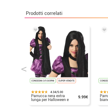
Prodotti correlati
CONSEGNA 3/5 GIORNI
SUPER VENDITE
CONSEG
4.34/5.00
Parrucca nera extra
Parr
9.99€
lunga per Halloween e
bian
carnevale