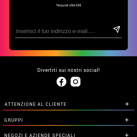
*Acquisti oltre 50€
Divertiti sui nostri social!
ATTENZIONE AL CLIENTE
• Su di noi
GRUPPI
• Condizioni di vendita
• Avviso legale
privacy
Sconti speciali per gruppi.
NEGOZI E AZIENDE SPECIALI