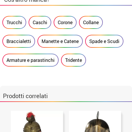
Trucchi
Caschi
Corone
Collane
Braccialetti
Manette e Catene
Spade e Scudi
Armature e parastinchi
Tridente
Prodotti correlati