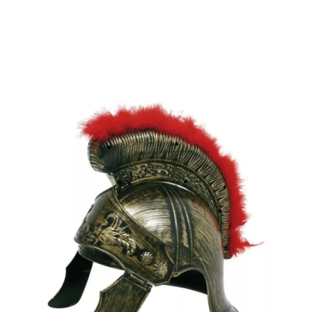
Inizio
Accessori
Berretti e Cappelli
Caschi
Casco romano da 57 cm