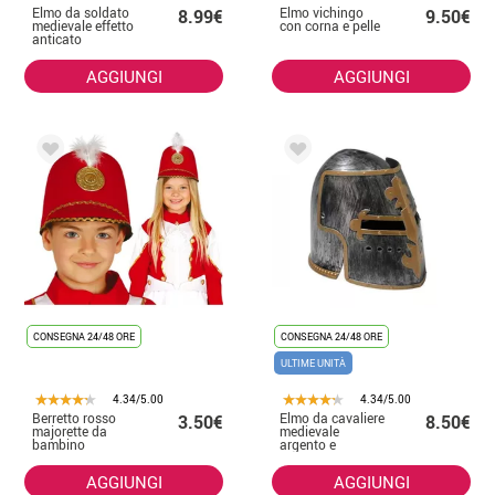
Elmo da soldato
Elmo vichingo
8.99€
9.50€
medievale effetto
con corna e pelle
anticato
AGGIUNGI
AGGIUNGI
CONSEGNA 24/48 ORE
CONSEGNA 24/48 ORE
ULTIME UNITÀ
4.34/5.00
4.34/5.00
Berretto rosso
Elmo da cavaliere
3.50€
8.50€
majorette da
medievale
bambino
argento e
marrone
AGGIUNGI
AGGIUNGI