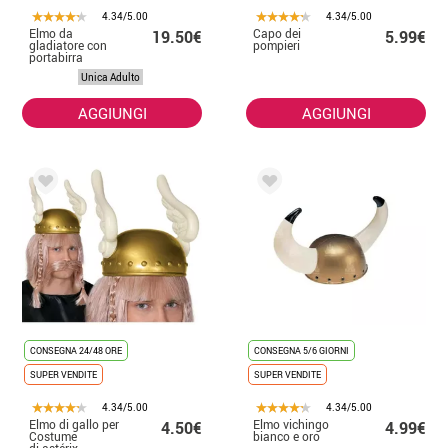
4.34/5.00
4.34/5.00
Elmo da
Capo dei
19.50€
5.99€
gladiatore con
pompieri
portabirra
Unica Adulto
AGGIUNGI
AGGIUNGI
CONSEGNA 24/48 ORE
CONSEGNA 5/6 GIORNI
SUPER VENDITE
SUPER VENDITE
4.34/5.00
4.34/5.00
Elmo di gallo per
Elmo vichingo
4.50€
4.99€
Costume
bianco e oro