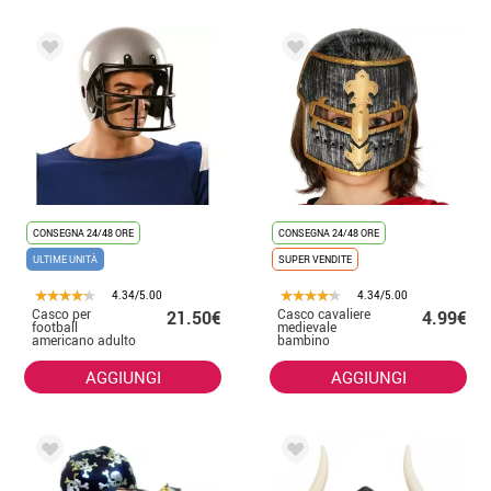
CONSEGNA 24/48 ORE
CONSEGNA 24/48 ORE
ULTIME UNITÀ
SUPER VENDITE
4.34/5.00
4.34/5.00
Casco per
Casco cavaliere
21.50€
4.99€
football
medievale
americano adulto
bambino
AGGIUNGI
AGGIUNGI