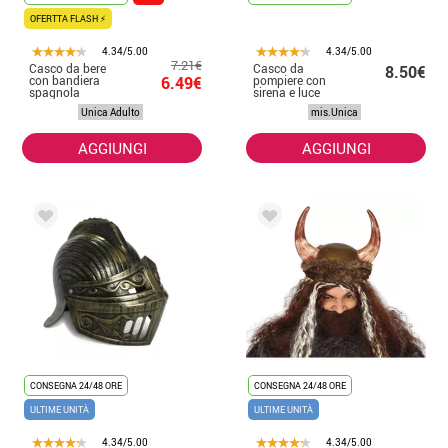
OFERTTA FLASH ⚡
4.34/5.00
4.34/5.00
7.21€
Casco da bere
Casco da
8.50€
con bandiera
6.49€
pompiere con
spagnola
sirena e luce
Unica Adulto
mis.Unica
AGGIUNGI
AGGIUNGI
CONSEGNA 24/48 ORE
CONSEGNA 24/48 ORE
ULTIME UNITÀ
ULTIME UNITÀ
4.34/5.00
4.34/5.00