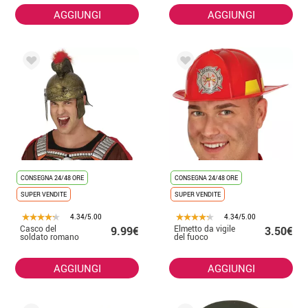
AGGIUNGI
AGGIUNGI
CONSEGNA 24/48 ORE
CONSEGNA 24/48 ORE
SUPER VENDITE
SUPER VENDITE
4.34/5.00
4.34/5.00
Casco del
Elmetto da vigile
9.99€
3.50€
soldato romano
del fuoco
AGGIUNGI
AGGIUNGI