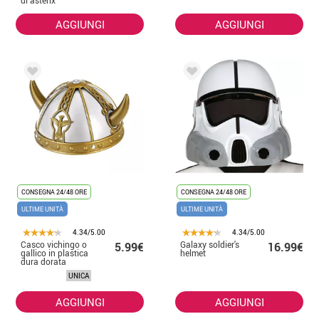
di astérix
AGGIUNGI
AGGIUNGI
CONSEGNA 24/48 ORE
CONSEGNA 24/48 ORE
ULTIME UNITÀ
ULTIME UNITÀ
4.34/5.00
4.34/5.00
Casco vichingo o
Galaxy soldier's
5.99€
16.99€
gallico in plastica
helmet
dura dorata
UNICA
AGGIUNGI
AGGIUNGI