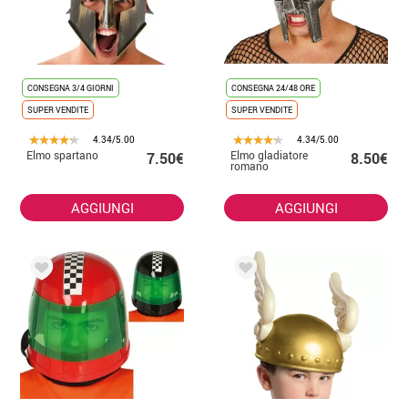
CONSEGNA 3/4 GIORNI
CONSEGNA 24/48 ORE
SUPER VENDITE
SUPER VENDITE
4.34/5.00
4.34/5.00
Elmo spartano
Elmo gladiatore
7.50€
8.50€
romano
AGGIUNGI
AGGIUNGI