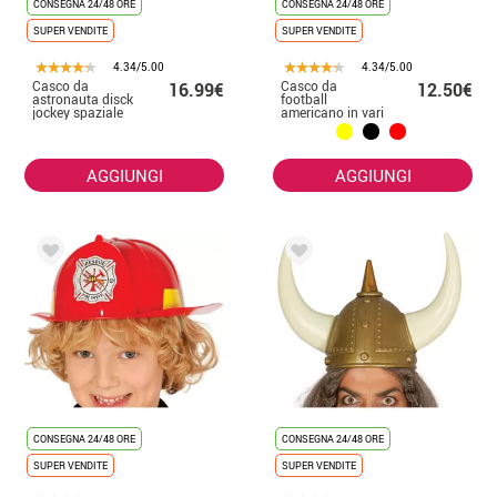
CONSEGNA 24/48 ORE
CONSEGNA 24/48 ORE
SUPER VENDITE
SUPER VENDITE
4.34/5.00
4.34/5.00
Casco da
Casco da
16.99€
12.50€
astronauta disck
football
jockey spaziale
americano in vari
colori 58/60 cm
di circonferenza
intern
AGGIUNGI
AGGIUNGI
CONSEGNA 24/48 ORE
CONSEGNA 24/48 ORE
SUPER VENDITE
SUPER VENDITE