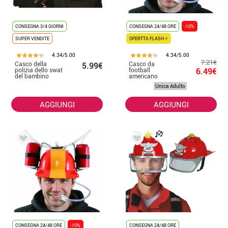
CONSEGNA 3/4 GIORNI
CONSEGNA 24/48 ORE
-10%
SUPER VENDITE
OFERTTA FLASH ⚡
4.34/5.00
4.34/5.00
7.21€
Casco della
Casco da
5.99€
polizia dello swat
football
6.49€
del bambino
americano
Unica Adulto
AGGIUNGI
AGGIUNGI
CONSEGNA 24/48 ORE
-10%
CONSEGNA 24/48 ORE