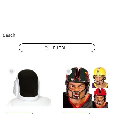
Inizio
Accessori
Berretti e Cappelli
Accessori per costumi caschi
Caschi
FILTRI