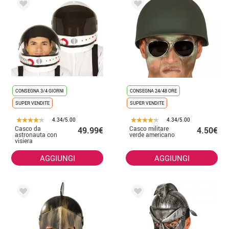
CONSEGNA 3/4 GIORNI
CONSEGNA 24/48 ORE
SUPER VENDITE
SUPER VENDITE
4.34/5.00
4.34/5.00
Casco da
Casco militare
49.99€
4.50€
astronauta con
verde americano
visiera
AGGIUNGI
AGGIUNGI