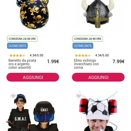
CONSEGNA 24/48 ORE
CONSEGNA 24/48 ORE
ULTIME UNITÀ
ULTIME UNITÀ
4.34/5.00
4.34/5.00
Berretto da pirata
Elmo vichingo
1.99€
7.99€
oro e argento
invecchiato con
colori assortiti
corna
AGGIUNGI
AGGIUNGI