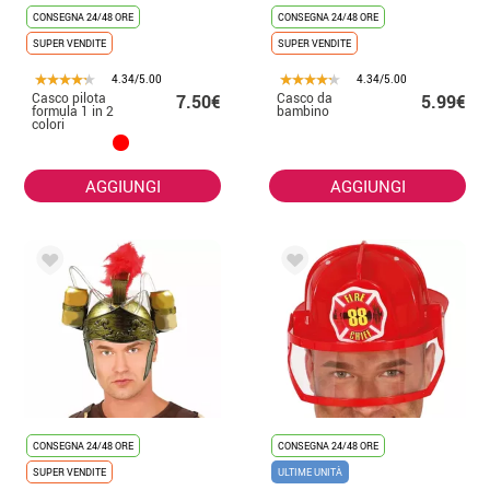
CONSEGNA 24/48 ORE
CONSEGNA 24/48 ORE
SUPER VENDITE
SUPER VENDITE
4.34/5.00
4.34/5.00
Casco pilota
Casco da
7.50€
5.99€
formula 1 in 2
bambino
colori
AGGIUNGI
AGGIUNGI
CONSEGNA 24/48 ORE
CONSEGNA 24/48 ORE
SUPER VENDITE
ULTIME UNITÀ