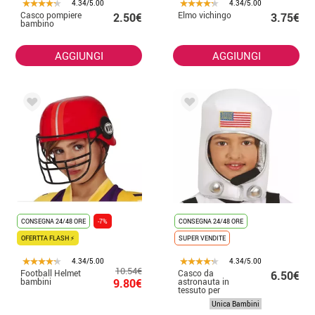
4.34/5.00
4.34/5.00
Casco pompiere
Elmo vichingo
2.50€
3.75€
bambino
AGGIUNGI
AGGIUNGI
CONSEGNA 24/48 ORE
-7%
CONSEGNA 24/48 ORE
OFERTTA FLASH ⚡
SUPER VENDITE
4.34/5.00
4.34/5.00
10.54€
Football Helmet
Casco da
6.50€
bambini
9.80€
astronauta in
tessuto per
bambini
Unica Bambini