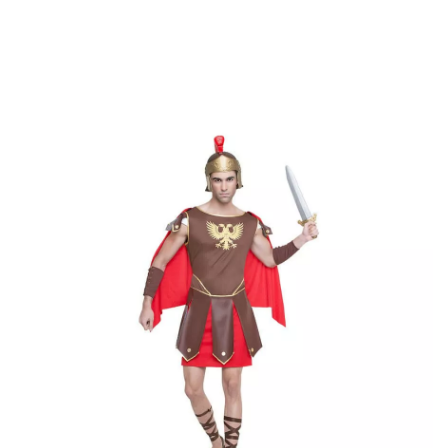
Inizio
Costumi
Costumi per feste
Centurione romano aquila costume per 