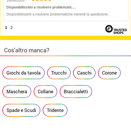
18/06/2026
Disponibilissimi a risolvere problematic…
Disponibilissimi a risolvere problematiche inerenti la spedizione.
1
2
Cos'altro manca?
Giochi da tavola
Trucchi
Caschi
Corone
Maschera
Collane
Braccialetti
Spade e Scudi
Tridente