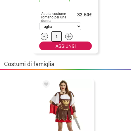
Aquila costume
32.50€
romano per una
donna
-
+
AGGIUNGI
Costumi di famiglia